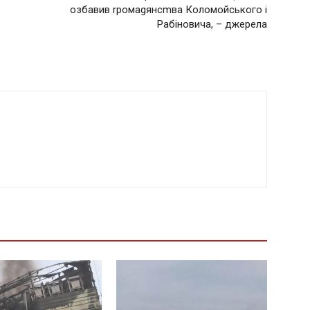
озбавив rромаgянсmва Коломойського і
Рабіновича, – джерела