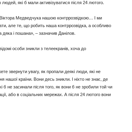
 людей, які б мали активізуватися після 24 лютого.
 Віктора Медведчука нашою контррозвідкою… І ми
ати, але те, що робить наша контррозвідка, а особливо
а дяка і пошана», – зазначив Данілов.
відомі особи зникли з телеекранів, хоча до
те звернути увагу, як пропали деякі люди, які не
 нашої країни. Вони десь зникли. І ніхто не знає, де
і б не засинали після того, як вони б не зробили той чи
ції, або в соціальних мережах. А після 24 лютого вони