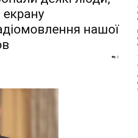
з екрану
радіомовлення нашої
ов
0