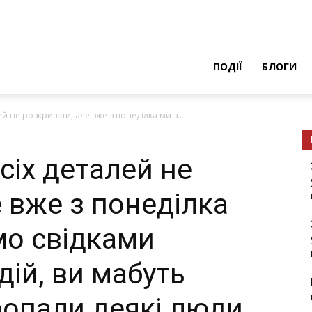
ПОДІЇ
БЛОГИ
й не розкривати, але вже з понеділка ми з...
сіх деталей не
 вже з понеділка
мо свідками
ій, ви мабуть
ропали деякі люди,