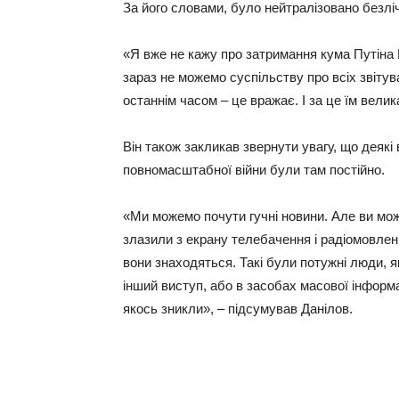
За його словами, було нейтралізовано безліч
«Я вже не кажу про затримання кума Путіна
зараз не можемо суспільству про всіх звітув
останнім часом – це вражає. І за це їм велик
Він також закликав звернути увагу, що деякі 
повномасштабної війни були там постійно.
«Ми можемо почути гучні новини. Але ви може
злазили з екрану телебачення і радіомовлення
вони знаходяться. Такі були потужні люди, як
інший виступ, або в засобах масової інформа
якось зникли», – підсумував Данілов.