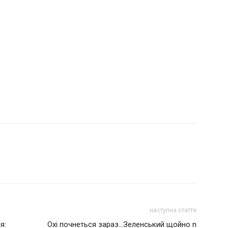
наступна стаття
я:
Охі почнеться зараз…Зеленський щойно n