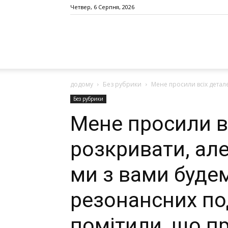
Четвер, 6 Серпня, 2026
додому
Без рубрики
Мене просили всіх детале
Без рубрики
Мене просили в
розкривати, але
ми з вами буде
резонансних под
помітили, що п