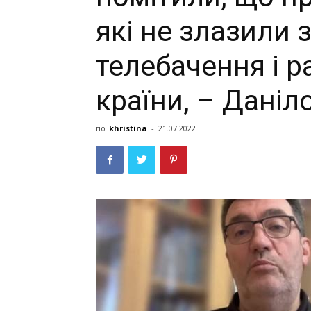
які не злазили 
телебачення і 
країни, – Даніл
по
khristina
-
21.07.2022