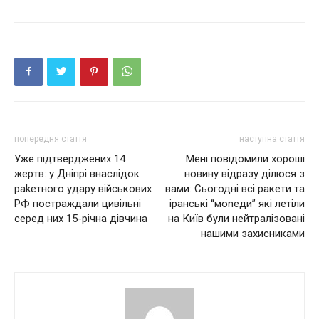
попередня стаття
наступна стаття
Уже підтверджених 14
Мені повідомили хороші
жеpтв: у Дніпрі внаслідок
новину відразу ділюся з
раkетного удaру військових
вами: Сьогодні всі ракети та
РФ постраждали цивільні
іранські “моnеди” які летіли
серед них 15-річна дівчина
на Київ були нейтралізовані
нашими захисниками