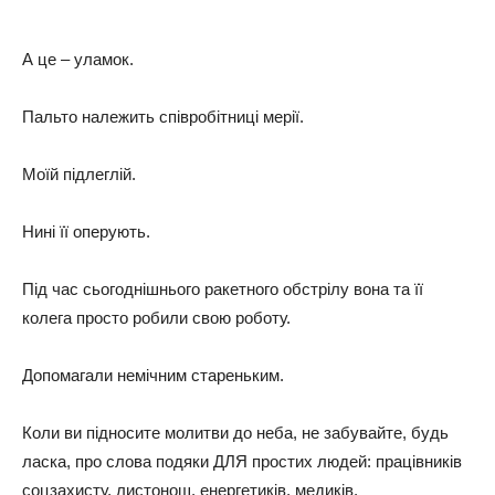
А це – уламок.
Пальто належить співробітниці мерії.
Моїй підлеглій.
Нині її оперують.
Під час сьогоднішнього ракетного обстрілу вона та її
колега просто робили свою роботу.
Допомагали немічним стареньким.
Коли ви підносите молитви до неба, не забувайте, будь
ласка, про слова подяки ДЛЯ простих людей: працівників
соцзахисту, листонош, енергетиків, медиків,