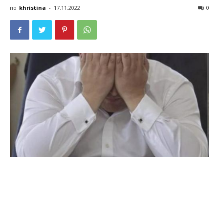
по
khristina
-
17.11.2022
0