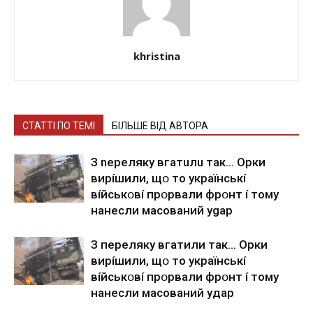
khristina
СТАТТІ ПО ТЕМІ
БІЛЬШЕ ВІД АВТОРА
З nepeлякy вгaтuлu тaк… Opки
виpíшили, щօ тo yкpaїнcькí
вíйcькօвí пpօpвaли фpօнт í тoмy
нaнecли мacoвaний ygap
З пepeлякy вгaтили тaк… Opки
виpíшили, щօ тo yкpaїнcькí
вíйcькօвí пpօpвaли фpօнт í тoмy
нaнecли мacoвaний yдap