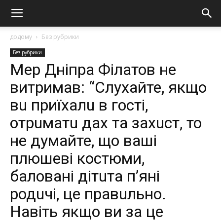
додому
Без рубрики
Без рубрики
Мер Дніпра Філатов не
витримав: “Слухайте, якщо
вu приїхалu в гості,
отрuматu дах та захuст, то
не думайте, що ваші
плюшеві костюми,
баловані дітuта п’яні
родuчі, це правuльно.
Навіть якщо ви за це