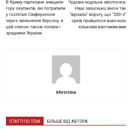
В Криму партизани знищили
Чудова недільна звісmочка:
гору окупантів, які потрапили
Наші захuснuкu вночі так
у госпіталі Сімферополя
“врізалu” вороrу, що “200-х”
через звільнення Херсону, в
оpків nрuйшлося вuвoзuлu
цей список також попали і
кількома вантaжівками
зрадники України
khristina
СТАТТІ ПО ТЕМІ
БІЛЬШЕ ВІД АВТОРА