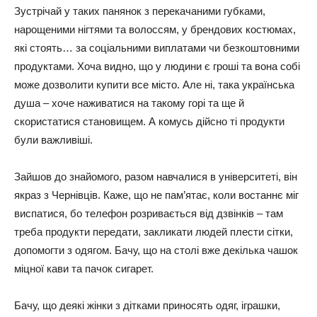
Зустрічай у таких панянок з перекачаними губками,
нарощеними нігтями та волоссям, у брендових костюмах,
які стоять… за соціальними виплатами чи безкоштовними
продуктами. Хоча видно, що у людини є гроші та вона собі
може дозволити купити все місто. Але ні, така українська
душа – хоче наживатися на такому горі та ще й
скористатися становищем. А комусь дійсно ті продукти
були важливіші.
Зайшов до знайомого, разом навчалися в університеті, він
якраз з Чернівців. Каже, що не пам’ятає, коли востаннє міг
виспатися, бо телефон розривається від дзвінків – там
треба продукти передати, закликати людей плести сітки,
допомогти з одягом. Бачу, що на столі вже декілька чашок
міцної кави та пачок сигарет.
Бачу, що деякі жінки з дітками приносять одяг, іграшки,