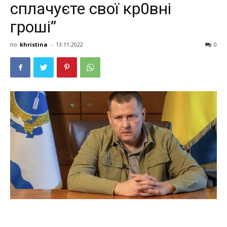
сплачуєте свої кр0вні
гроші”
по
khristina
-
13.11.2022
0