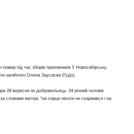
 помер під час зборів призовників У Новосибірську.
ти загиблого Олена Заусаєва (Гудо).
бори 28 вересня як добровольець. 34 річний чоловік
за словами матері, “на серце ніколи не скаржився і на