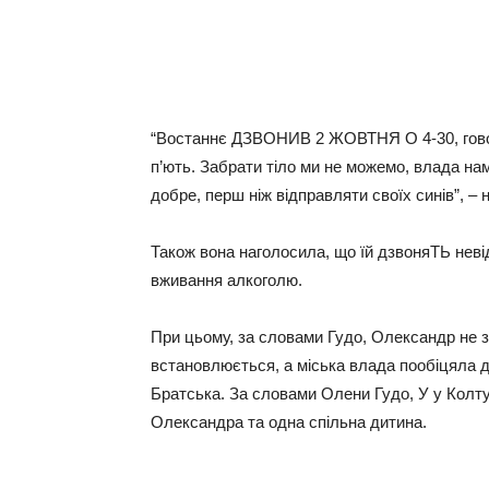
“Востаннє ДЗВОНИВ 2 ЖОВТНЯ О 4-30, говори
п’ють. Забрати тіло ми не можемо, влада нам
добре, перш ніж відправляти своїх синів”, – 
Також вона наголосила, що їй дзвоняТЬ неві
вживання алкоголю.
При цьому, за словами Гудо, Олександр не 
встановлюється, а міська влада пообіцяла д
Братська. За словами Олени Гудо, У у Колту
Олександра та одна спільна дитина.