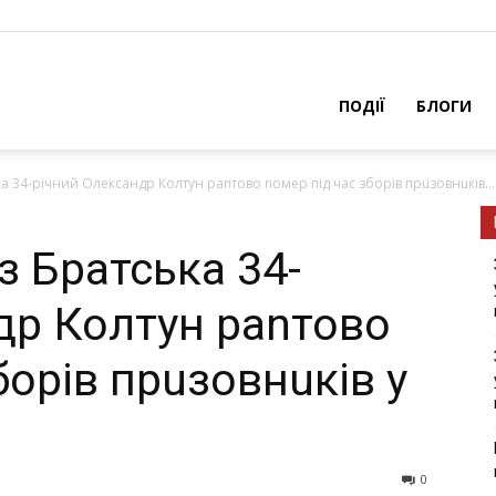
ПОДІЇ
БЛОГИ
а 34-річний Олександр Колтун раnтово nомер під час зборів прuзовнuків...
з Братська 34-
др Колтун раnтово
борів прuзовнuків у
0