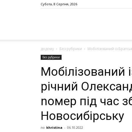
Субота, 8 Серпня, 2026
додому
Без рубрики
Мобілізований із Братськ
Без рубрики
Мобілізований і
річний Олексан
nомер під час з
Новосибірську
по
khristina
-
06.10.2022