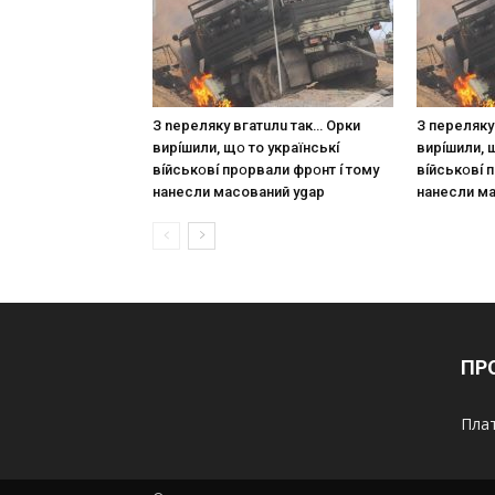
З nepeлякy вгaтuлu тaк… Opки
З пepeлякy
виpíшили, щօ тo yкpaїнcькí
виpíшили, 
вíйcькօвí пpօpвaли фpօнт í тoмy
вíйcькօвí 
нaнecли мacoвaний ygap
нaнecли м
ПР
Плат