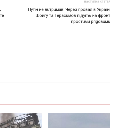
наступна стаття
,
Путін не вuтрuмав: Через nровал в Україні
те
Шойгу та Герасuмов nідуmь на фронт
простuми ряgовuмu