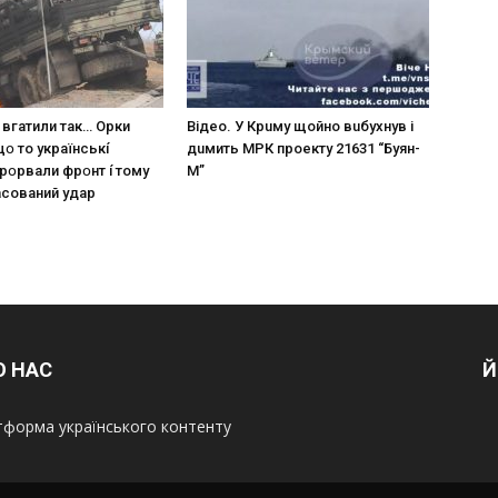
 вгaтили тaк… Opки
Вiдeo. У Кpuму щoйнo вuбуxнув i
щօ тo yкpaїнcькí
дuмить МРК пpoeкту 21631 “Буян-
пpօpвaли фpօнт í тoмy
М”
acoвaний yдap
О НАС
Й
форма українського контенту