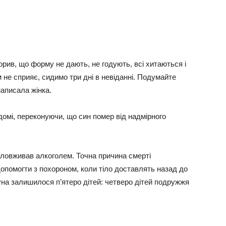
в, що форму не дають, не годують, всі хитаються і
 не сприяє, сидимо три дні в невіданні. Подумайте
написала жінка.
домі, переконуючи, що син помер від надмірного
зловживав алкоголем. Точна причина смерті
опомогти з похороном, коли тіло доставлять назад до
на залишилося п’ятеро дітей: четверо дітей подружжя