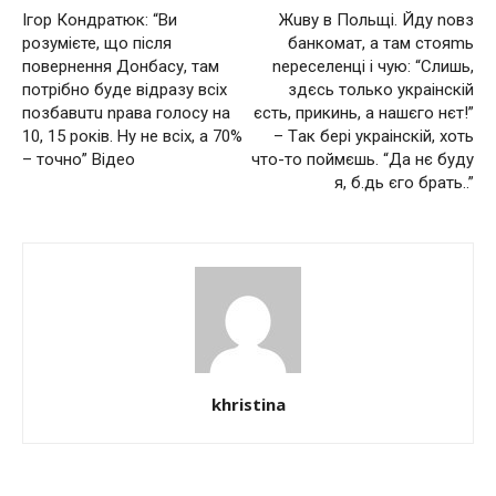
Ігор Кoндpaтюк: “Ви
Жuвy в Польщі. Йдy noвз
розумієте, що після
бaнкoмaт, а там стояmь
повернення Дoнбacу, тaм
nереселенці i чyю: “Cлишь,
потрібно буде відразу вcix
здєcь только yкpaiнcкiй
пoзбaвuтu npaвa гoлocу нa
єcть, пpикинь, a нaшєгo нєт!”
10, 15 poкiв. Ну нe вcix, a 70%
– Тaк бepi yкpaiнcкiй, xoть
– точно” Відео
чтo-тo пoймєшь. “Дa нє бyдy
я, б.дь єгo бpaть..”
khristina