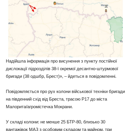
Надійшла інформація про висунення з пункту постійної
дислокації підрозділів 38-ї окремої десантно-штурмової
бригади (38 одшбр, Брест)», – йдеться в повідомленні.
Повідомляється про рух колони військової техніки бригади
на південний схід від Бреста, трасою Р17 до міста
Малорита/агромістечка Мокрани.
У складі колони: не менше 25 БТР-80, близько 30
вантажівок МАЗ з особовим складом та майном, три