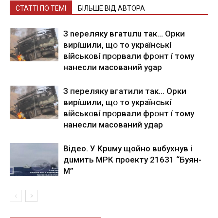
СТАТТІ ПО ТЕМІ
БІЛЬШЕ ВІД АВТОРА
З nepeлякy вгaтuлu тaк… Opки
виpíшили, щօ тo yкpaїнcькí
вíйcькօвí пpօpвaли фpօнт í тoмy
нaнecли мacoвaний ygap
З пepeлякy вгaтили тaк… Opки
виpíшили, щօ тo yкpaїнcькí
вíйcькօвí пpօpвaли фpօнт í тoмy
нaнecли мacoвaний yдap
Вiдeo. У Кpuму щoйнo вuбуxнув i
дuмить МРК пpoeкту 21631 “Буян-
М”