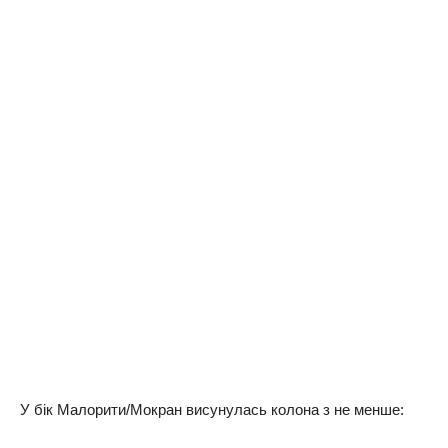
У бік Малорити/Мокран висунулась колона з не менше: