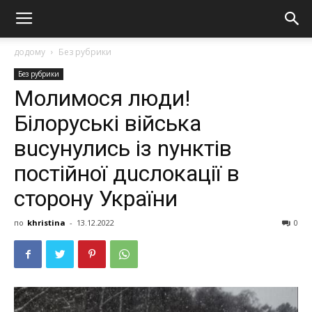
додому
Без рубрики
Без рубрики
Молимося люди!
Білoрyські війська
вuсунулись із nунктів
постійної дuслокації в
сторону України
по
khristina
-
13.12.2022
0