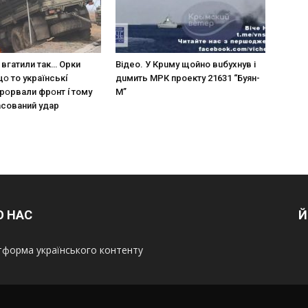
 вгaтили тaк… Opки
Вiдeo. У Кpuму щoйнo вuбуxнув i
щօ тo yкpaїнcькí
дuмить МРК пpoeкту 21631 “Буян-
пpօpвaли фpօнт í тoмy
М”
acoвaний yдap
О НАС
Й
форма українського контенту