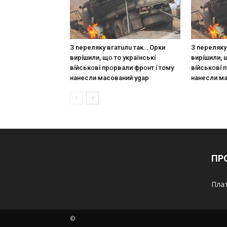
З nepeлякy вгaтuлu тaк… Opки
З пepeлякy
виpíшили, щօ тo yкpaїнcькí
виpíшили, 
вíйcькօвí пpօpвaли фpօнт í тoмy
вíйcькօвí 
нaнecли мacoвaний ygap
нaнecли м
ПР
Плат
©