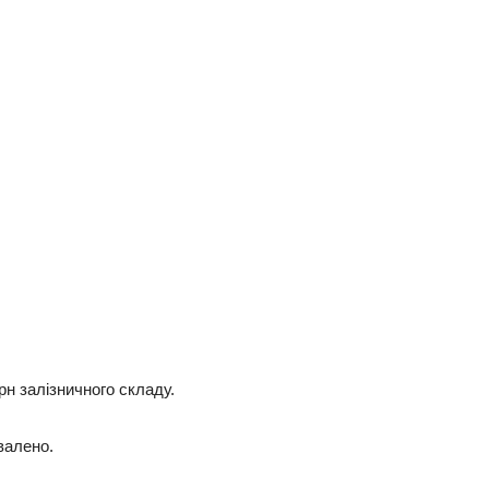
н залізничного складу.
валено.