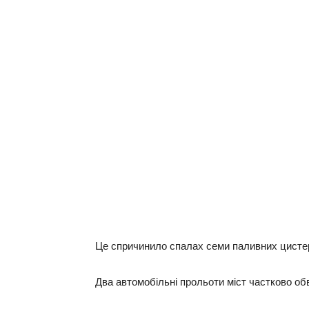
Це спричинило спалах семи паливних цистер
Два автомобільні прольоти міст частково об