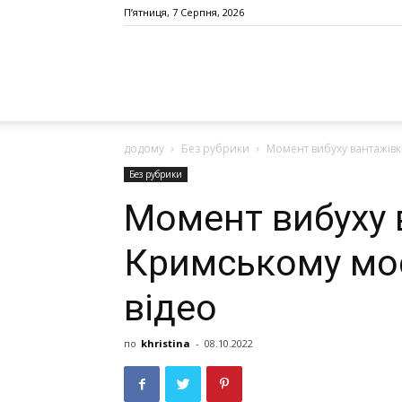
П’ятниця, 7 Серпня, 2026
додому
Без рубрики
Момент вибуху вантажівк
Без рубрики
Момент вибуху 
Кримському мос
відео
по
khristina
-
08.10.2022