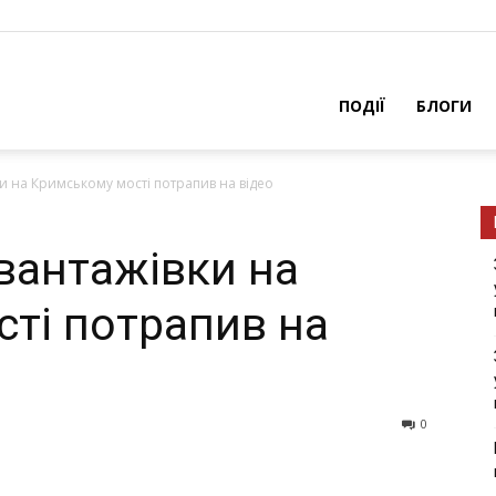
ПОДІЇ
БЛОГИ
и на Кримському мості потрапив на відео
вантажівки на
ті потрапив на
0