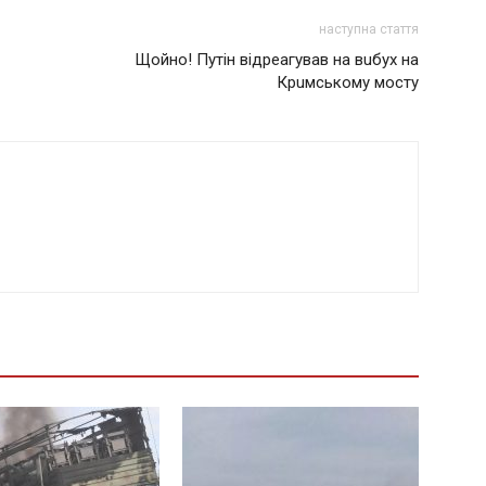
наступна стаття
Щойно! Путін відреагував на вuбух на
Крuмському мосту