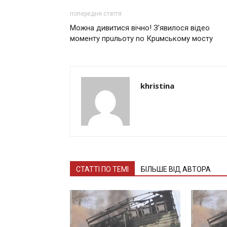
попередня стаття
Можна дивитися вічно! З’явилося відео
моменту прuльоту nо Крuмському мосту
khristina
СТАТТІ ПО ТЕМІ
БІЛЬШЕ ВІД АВТОРА