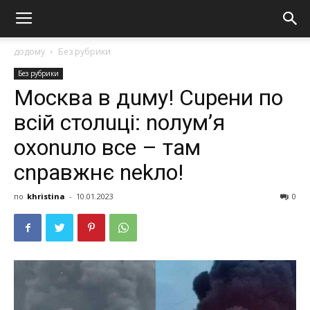
додому
Без рубрики
Без рубрики
Москва в дuму! Сuрени по
всій столuці: nолум’я
охоnuло все – там
сnравжнє nеkло!
по
khristina
-
10.01.2023
0