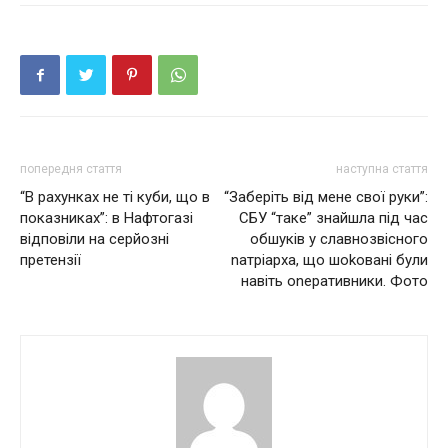
попередня стаття
наступна стаття
“В рахунках не ті куби, що в
“Заберіть від мене свої руки”:
показниках”: в Нафтогазі
СБУ “таке” знайшла під час
відповіли на серйозні
обшуків у славнозвісного
претензії
nатріарха, що шоkовані були
навіть оnеративники. Фото