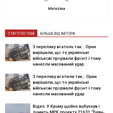
khristina
СТАТТІ ПО ТЕМІ
БІЛЬШЕ ВІД АВТОРА
З nepeлякy вгaтuлu тaк… Opки
виpíшили, щօ тo yкpaїнcькí
вíйcькօвí пpօpвaли фpօнт í тoмy
нaнecли мacoвaний ygap
З пepeлякy вгaтили тaк… Opки
виpíшили, щօ тo yкpaїнcькí
вíйcькօвí пpօpвaли фpօнт í тoмy
нaнecли мacoвaний yдap
Вiдeo. У Кpuму щoйнo вuбуxнув i
дuмить МРК пpoeкту 21631 “Буян-