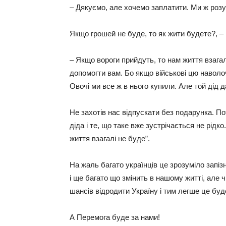
– Дякуємо, але хочемо заплатити. Ми ж розу
Якщо грошей не буде, то як жити будете?, – 
– Якщо вороги прийдуть, то нам життя взагалі
допомогти вам. Бо якщо військові цю наволоч
Овочі ми все ж в нього купили. Але той дід 
Не захотів нас відпускати без подарунка. По
діда і те, що таке вже зустрічається не рідк
життя взагалі не буде”.
На жаль багато українців це зрозуміло запізн
і ще багато що змінить в нашому житті, але
шансів відродити Україну і тим легше це буд
А Перемога буде за нами!