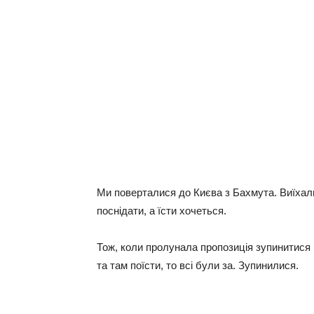
Ми поверталися до Києва з Бахмута. Виїхали
поснідати, а їсти хочеться.
Тож, коли пролунала пропозиція зупинитися н
та там поїсти, то всі були за. Зупинилися.