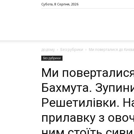
Субота, 8 Серпня, 2026
додому
Без рубрики
Ми поверталися до Києва 
Без рубрики
Ми поверталися
Бахмута. Зупини
Решетилівки. Н
прилавку з ово
ним стоїть сиви