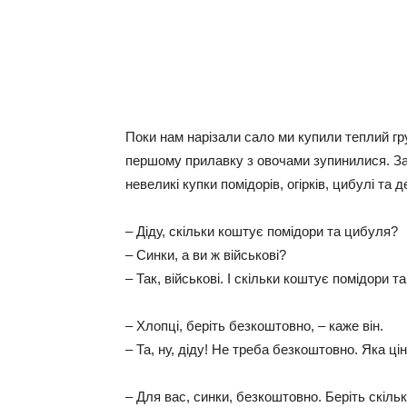
Поки нам нарізали сало ми купили теплий гр
першому прилавку з овочами зупинилися. За н
невеликі купки помідорів, огірків, цибулі та 
– Діду, скільки коштує помідори та цибуля?
– Синки, а ви ж військові?
– Так, військові. І скільки коштує помідори т
– Хлопці, беріть безкоштовно, – каже він.
– Та, ну, діду! Не треба безкоштовно. Яка ці
– Для вас, синки, безкоштовно. Беріть скільк