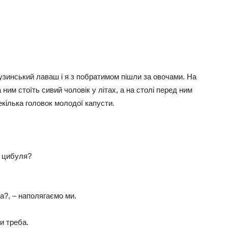
узинський лаваш і я з побратимом пішли за овочами. На
им стоїть сивий чоловік у літах, а на столі перед ним
декілька головок молодої капусти.
а цибуля?
на?, – наполягаємо ми.
и треба.