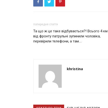
попередня стаття
Та що ж це таке відбувається?! Всього 4 км
від фронту патрульні зупинили чоловіка,
перевірили телефони, а там….
khristina