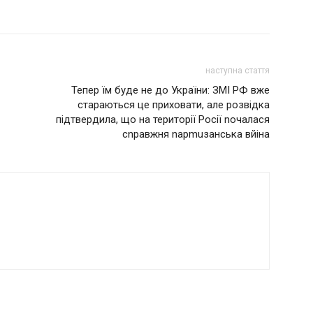
наступна стаття
Тепер їм буде не до України: ЗМІ РФ вже
стараються це приховати, але розвідка
підтвердила, що нa території Рociї noчалася
cnравжня napmuзaнcькa вйiна