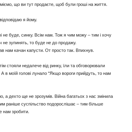
міємо, що ви тут продаєте, щоб були гроші на життя.
відповідаю я йому.
 не буде, синку. Всім нам. Тож я чим можу – тим і хочу
 не зупинять, то буде не до продажу.
дав нам качан капусти. От просто так. Впихнув.
тім стояли недалече від ринку, їли та обговорювали
о. А в моїй голові лунало “Якщо вороги прийдуть, то нам
о, а дехто ще не зрозумів. Війна багатьох з нас змінила
 чим раніше суспільство подорослішає – тим більше
е нам зробити.