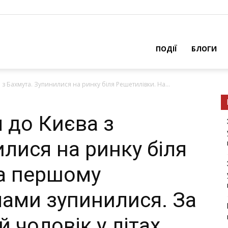
ПОДІЇ
БЛОГИ
з Бахмута. Зупинилися на ринку біля Решетилівки. На...
 до Києва з
лися на ринку біля
а першому
чами зупинилися. За
й чоловік у літах…