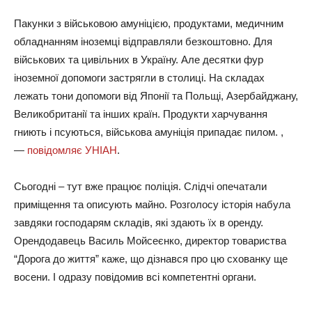
Пакунки з військовою амуніцією, продуктами, медичним
обладнанням іноземці відправляли безкоштовно. Для
військових та цивільних в Україну. Але десятки фур
іноземної допомоги застрягли в столиці. На складах
лежать тони допомоги від Японії та Польщі, Азербайджану,
Великобританії та інших країн. Продукти харчування
гниють і псуються, військова амуніція припадає пилом. ,
—
повідомляє УНІАН
.
Сьогодні – тут вже працює поліція. Слідчі опечатали
приміщення та описують майно. Розголосу історія набула
завдяки господарям складів, які здають їх в оренду.
Орендодавець Василь Мойсеєнко, директор товариства
“Дорога до життя” каже, що дізнався про цю схованку ще
восени. І одразу повідомив всі компетентні органи.