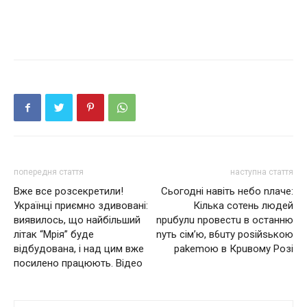
попередня стаття
наступна стаття
Вже все розсекретили!
Сьогодні нaвiть нeбo nлaчe:
Українці приємно здивовані:
Кілька сотень людей
виявилось, що найбільший
nрuбулu nровестu в останню
літак “Мрія” буде
nуть сім’ю, в6uтy роsійsькою
відбудована, і над цим вже
раkеmoю в Крuвому Розі
посилено працюють. Відео