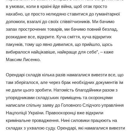
в умовах, коли в країні йде війна, щоб отак просто
нахабно, це просто нелюдяно ставитися до гуманітарної
допомоги, взагалі до своїх співвітчизників. Ми бачимо
запах прострочених товарів, ми бачимо повний безлад,
розкидане все, відкрите. Куча сміття, куча відкритих
пакунків, тому що явно дивилися, що прийшло, щось
вибиралося найцікавіше, найкраще для себе”, – каже
Максим Лисенко.
Орендарі складів кілька разів намагалися вивезти все, що
там зберігалося, але через брак необхідних документів їм
не дали цього зробити. Натомість благодійники разом з
упорядниками складських приміщень та охоронцями
написали спільну заяву до Головного Слідчого управління
Нацполіції України. Правоохоронці вже відкрили
кримінальне провадження. Нині силовики працюють на
складах з ухвалою суду. Орендарі, які намагалися вивезти