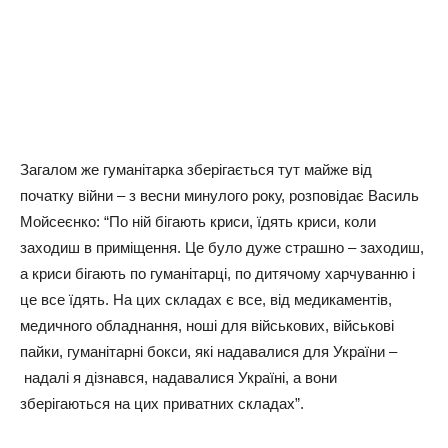
Загалом же гуманітарка зберігається тут майже від
початку війни – з весни минулого року, розповідає Василь
Мойсеєнко: “По ній бігають криси, їдять криси, коли
заходиш в приміщення. Це було дуже страшно – заходиш,
а криси бігають по гуманітарці, по дитячому харчуванню і
це все їдять. На цих складах є все, від медикаментів,
медичного обладнання, ноші для військових, військові
пайки, гуманітарні бокси, які надавалися для України –
надалі я дізнався, надавалися Україні, а вони
зберігаються на цих приватних складах”.