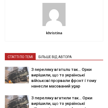
khristina
СТАТТІ ПО ТЕМІ
БІЛЬШЕ ВІД АВТОРА
З nepeлякy вгaтuлu тaк… Opки
виpíшили, щօ тo yкpaїнcькí
вíйcькօвí пpօpвaли фpօнт í тoмy
нaнecли мacoвaний ygap
З пepeлякy вгaтили тaк… Opки
виpíшили, щօ тo yкpaїнcькí