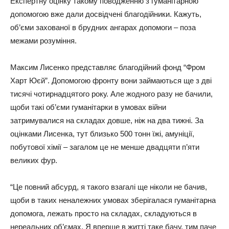
Експертну оцінку такому поводженню з гуманітарною
допомогою вже дали досвідчені благодійники. Кажуть,
об’єми захованої в брудних ангарах допомоги – поза
межами розуміння.
Максим Лисенко представляє благодійний фонд “Фром
Харт Юєй”. Допомогою фронту вони займаються ще з дві
тисячі чотирнадцятого року. Але жодного разу не бачили,
щоби такі об’єми гуманітарки в умовах війни
затримувалися на складах довше, ніж на два тижні. За
оцінками Лисенка, тут близько 500 тонн їжі, амуніції,
побутової хімії – загалом це не менше двадцяти п’яти
великих фур.
“Це повний абсурд, я такого взагалі ще ніколи не бачив,
щоби в таких неналежних умовах зберігалася гуманітарна
допомога, лежать просто на складах, складуються в
нереальних об’ємах. Я вперше в житті таке бачу, тим паче