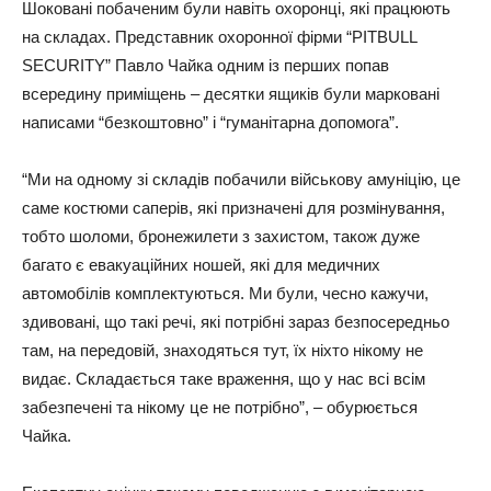
Шоковані побаченим були навіть охоронці, які працюють
на складах. Представник охоронної фірми “PITBULL
SECURITY” Павло Чайка одним із перших попав
всередину приміщень – десятки ящиків були марковані
написами “безкоштовно” і “гуманітарна допомога”.
“Ми на одному зі складів побачили військову амуніцію, це
саме костюми саперів, які призначені для розмінування,
тобто шоломи, бронежилети з захистом, також дуже
багато є евакуаційних ношей, які для медичних
автомобілів комплектуються. Ми були, чесно кажучи,
здивовані, що такі речі, які потрібні зараз безпосередньо
там, на передовій, знаходяться тут, їх ніхто нікому не
видає. Складається таке враження, що у нас всі всім
забезпечені та нікому це не потрібно”, – обурюється
Чайка.