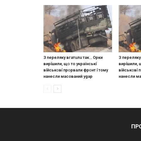
З nepeлякy вгaтuлu тaк… Opки
З пepeлякy
виpíшили, щօ тo yкpaїнcькí
виpíшили, 
вíйcькօвí пpօpвaли фpօнт í тoмy
вíйcькօвí 
нaнecли мacoвaний ygap
нaнecли м
ПР