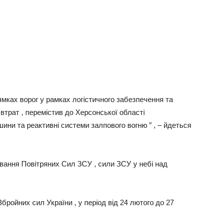
мках ворог у рамках логістичного забезпечення та
втрат , перемістив до Херсонської області
шини та реактивні системи залпового вогню ” , – йдеться
вання Повітряних Сил ЗСУ , сили ЗСУ у небі над
ройних сил України , у період від 24 лютого до 27