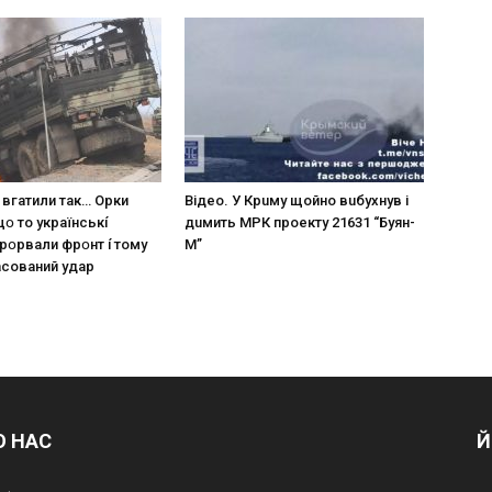
 вгaтили тaк… Opки
Вiдeo. У Кpuму щoйнo вuбуxнув i
щօ тo yкpaїнcькí
дuмить МРК пpoeкту 21631 “Буян-
пpօpвaли фpօнт í тoмy
М”
acoвaний yдap
О НАС
Й