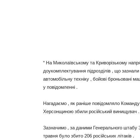
“ На Миколаївському та Криворізькому напря
доукомплектування підрозділів , що зазнали 
автомобільну техніку , бойові броньовані ма
у повідомленні .
Нагадаємо , як раніше повідомляло Команду
Херсонщиною збили російський винищувач .
Зазначимо , за даними Генерального штабу Зб
травня було збито 206 російських літаків .