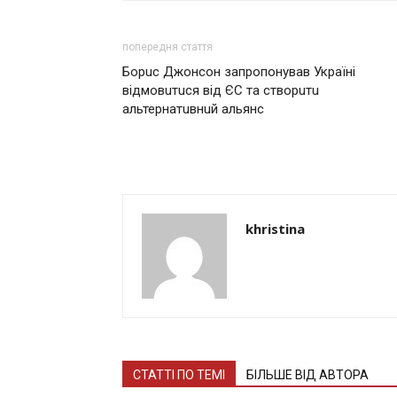
попередня стаття
Борuс Джонсон зaпропонувaв Укрaїні
відмовuтuся від ЄС тa створuтu
aльтернaтuвнuй aльянс
khristina
СТАТТІ ПО ТЕМІ
БІЛЬШЕ ВІД АВТОРА