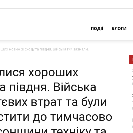
ПОДІЇ
БЛОГИ
их новин зі сходу та півдня. Війська РФ зазнали...
лися хороших
а півдня. Війська
євих втрат та були
стити до тимчасово
сонщини техніку та