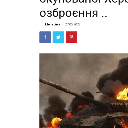
озброєння ..
по
khristina
-
27.05.2022