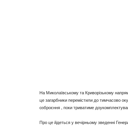
На Миколаївському та Криворізькому напрямк
це загарбники перемістили до тимчасово оку
озброєння , поки триватиме доукомплектуван
Про це йдеться у вечірньому зведенні Генер