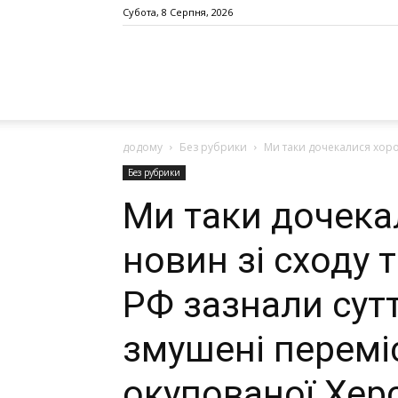
Субота, 8 Серпня, 2026
додому
Без рубрики
Ми таки дочекалися хорош
Без рубрики
Ми таки дочека
новин зі сходу т
РФ зазнали сутт
змушені перемі
окупованої Хер