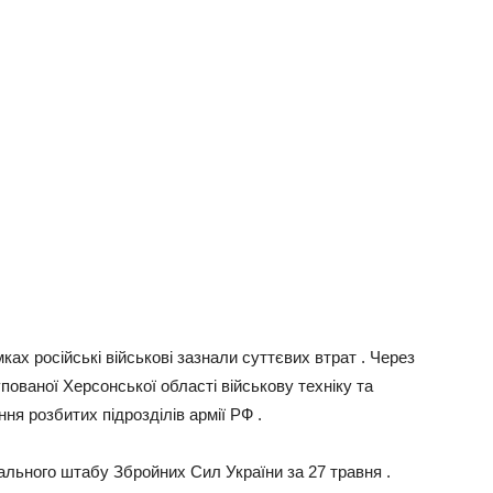
ах росiйськi вiйськові зазнали суттєвих втрат . Через
пованої Херсонської області військову техніку та
ня розбитих підрозділів армії РФ .
ального штабу Збройних Сил України за 27 травня .