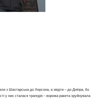
али з Шахтарська до Херсона, а звідти – до Дніпра, бо
істі у них сталася трагедія – ворожа ракета зруйнувала