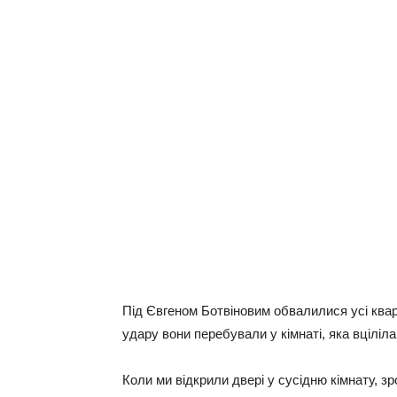
Під Євгеном Ботвіновим обвалилися усі ква
удару вони перебували у кімнаті, яка вціліла
Коли ми відкрили двері у сусідню кімнату, з