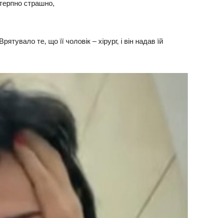
стерпно страшно,
ятувало те, що її чоловік – хірург, і він надав їй