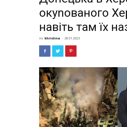
окуnованого Хер
навіть там їх н
по
khristina
-
28.01.2023