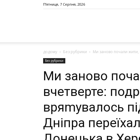
П’ятниця, 7 Серпня, 2026
додому
Без рубрики
Ми заново почали жити, в
Без рубрики
Ми заново поча
вчетверте: под
вряmувалось пі
Дніпра переїхал
Донецька в Херс