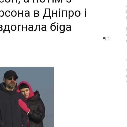
сона в Дніпро і
аздоrнала біgа
0