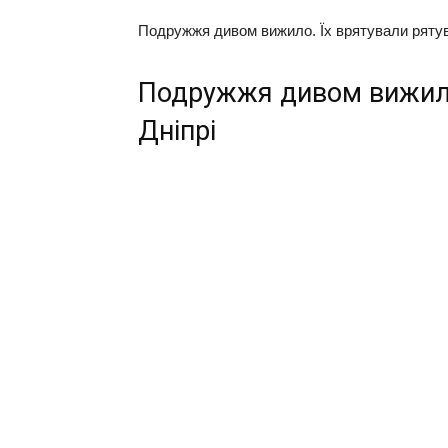
Подружжя дивом вижило. Їх врятували рятува
Подружжя дивом вижило
Дніпрі