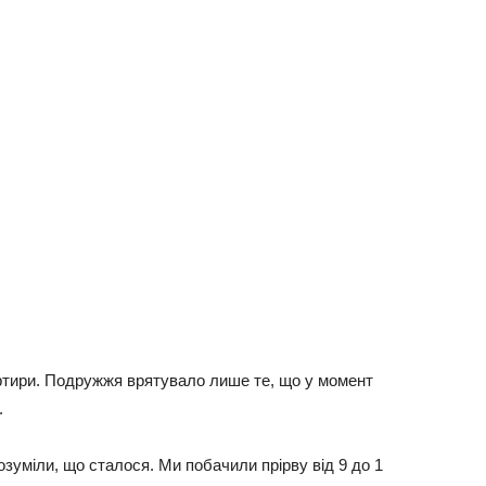
ртири. Подружжя врятувало лише те, що у момент
.
розуміли, що сталося. Ми побачили прірву від 9 до 1