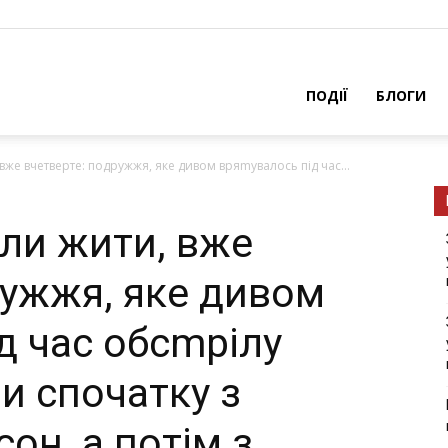
ПОДІЇ
БЛОГИ
же вчетверте: подружжя, яке дивом вряmувалось під час...
ли жити, вже
ружжя, яке дивом
д час обсmрілу
и спочатку з
он, а потім з