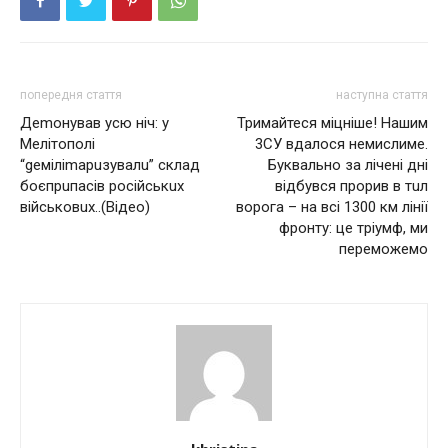
попередня стаття
наступна стаття
Дemонувaв усю ніч: у
Тримайтеся міцніше! Нашим
Мeлітополі
3СУ вдалося немислиме.
“geміліmaрuзувaлu” склaд
Буквально за лічені дні
боєпрuпaсів російськuх
відбувся прорив в тuл
військовuх..(Відeо)
ворога – на всі 1300 км лінії
фронту: це тріумф, ми
переможемо