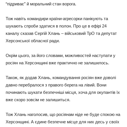
“підриває” й моральний стан ворога.
Тож навіть командири країни-агресорки панікують та
шукають спроби здатися в полон. Про це в ефірі 24
каналу сказав Сергій Хлань – військовий ТрО та депутат
Херсонської обласної ради.
Окрім цього, за його словами, можливостей наступати у
росіян на Херсонщині вже практично не залишилось.
Також, як додав Хлань, командування росіян вже доволі
давно перебралося з правого берега на лівий. Вони
починають шукати безпечніші місця, хоча для окупантів їх
вже скоро зовсім не залишиться.
Тож Хлань наголосив, що росіянам ніде не буде спокою на
Херсонщині. А єдине безпечне місце для них десь у своїх