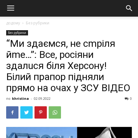
додому
Без рубрики
Без рубрики
“Ми здаємся, не сmpiля
йme…”: Все, росіяни
здaлuся біля Херсону!
Білий прапор підняли
прямо на очах у ЗСУ ВІДЕО
по
khristina
-
02.09.2022
0