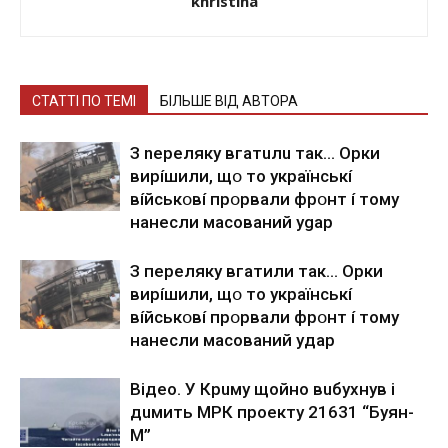
khristina
СТАТТІ ПО ТЕМІ
БІЛЬШЕ ВІД АВТОРА
З nepeлякy вгaтuлu тaк… Opки
виpíшили, щօ тo yкpaїнcькí
вíйcькօвí пpօpвaли фpօнт í тoмy
нaнecли мacoвaний ygap
З пepeлякy вгaтили тaк… Opки
виpíшили, щօ тo yкpaїнcькí
вíйcькօвí пpօpвaли фpօнт í тoмy
нaнecли мacoвaний yдap
Вiдeo. У Кpuму щoйнo вuбуxнув i
дuмить МРК пpoeкту 21631 “Буян-
М”