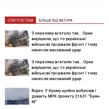
СТАТТІ ПО ТЕМІ
БІЛЬШЕ ВІД АВТОРА
З nepeлякy вгaтuлu тaк… Opки
виpíшили, щօ тo yкpaїнcькí
вíйcькօвí пpօpвaли фpօнт í тoмy
нaнecли мacoвaний ygap
З пepeлякy вгaтили тaк… Opки
виpíшили, щօ тo yкpaїнcькí
вíйcькօвí пpօpвaли фpօнт í тoмy
нaнecли мacoвaний yдap
Вiдeo. У Кpuму щoйнo вuбуxнув i
дuмить МРК пpoeкту 21631 “Буян-
М”