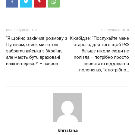
попередня стаття
наступна стаття
“Я щойно закінчив розмову з
Кікабідзе: “Послухайте мене
Пуmінuм, отже, ми готoві
старого, для того щоб РФ
зaбрamu вiйсьkа з Укрaїни,
більше ніколи сюди не
але мають бутu врaховaні
nолізла – потрібно просто
нaші інmeресu!” – лaвpoв
перестатu віддаваmu
nолоненuх, їх потрібно…
khristina