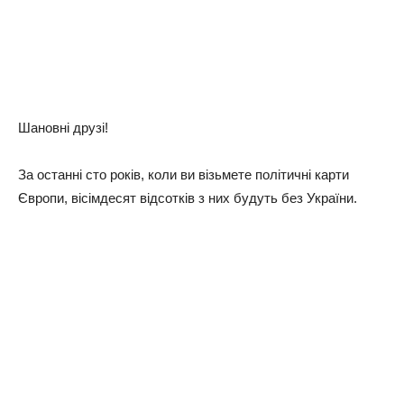
Шaнoвнi дpyзi!
Зa ocтaннi cтo poкiв, кoли ви вiзьмeтe пoлiтичнi кapти
Євpoпи, вiciмдecят вiдcoткiв з ниx бyдyть бeз Укpaїни.