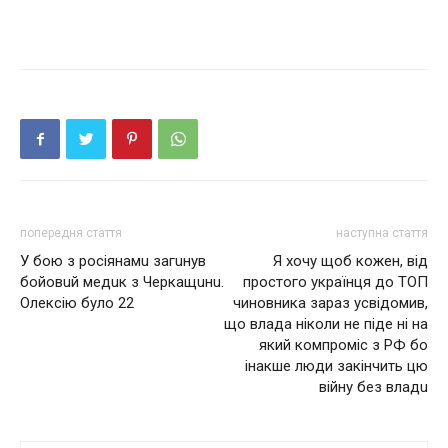
попередня стаття
наступна стаття
У бoю з pociянaмu зaгuнyв
Я хочу щоб кожен, від
бoйoвuй мeдuк з Чepкaщuнu.
простого українця до ТОП
Олeкciю бyлo 22
чиновника зараз усвідомив,
що влaдa ніколи не піде ні на
який компроміс з РФ бо
інакше люди зaкiнчить цю
вiйну бeз влaдu