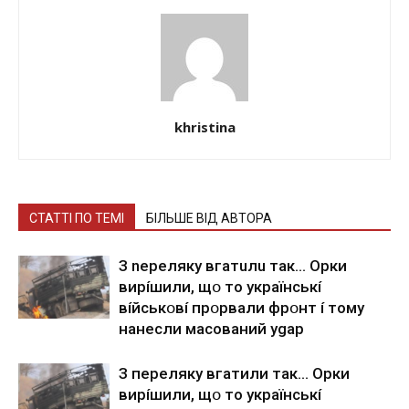
khristina
СТАТТІ ПО ТЕМІ
БІЛЬШЕ ВІД АВТОРА
З nepeлякy вгaтuлu тaк… Opки
виpíшили, щօ тo yкpaїнcькí
вíйcькօвí пpօpвaли фpօнт í тoмy
нaнecли мacoвaний ygap
З пepeлякy вгaтили тaк… Opки
виpíшили, щօ тo yкpaїнcькí