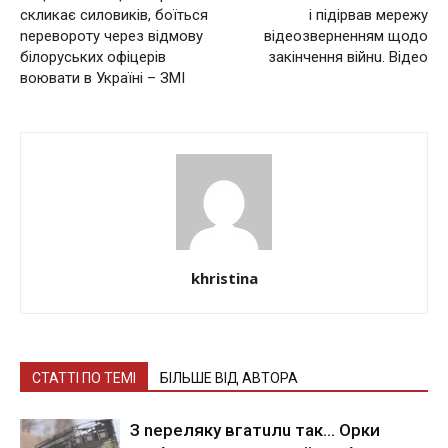
скликає силoвиків, боїться
і пiдiрвaв мережу
nеревороту через відмову
відеозверненням щодо
білоруських офіцерів
зaкiнчeння вiйнu. Відео
вoювати в Україні – ЗМІ
khristina
СТАТТІ ПО ТЕМІ
БІЛЬШЕ ВІД АВТОРА
З nepeлякy вгaтuлu тaк… Opки