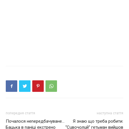
попередня стаття
наступна стаття
Почалося неnередбачуване…
Я знаю що треба робити:
Бацька в nаніці екстрено
“Сuвочoлuй” гeтьмaн вийшов