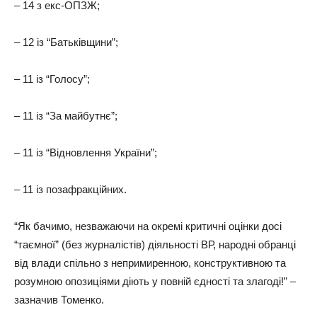
– 14 з екс-ОПЗЖ;
– 12 із “Батьківщини”;
– 11 із “Голосу”;
– 11 із “За майбутнє”;
– 11 із “Відновлення України”;
– 11 із позафракційних.
“Як бачимо, незважаючи на окремі критичні оцінки досі
“таємної” (без журналістів) діяльності ВР, народні обранці
від влади спільно з непримиренною, конструктивною та
розумною опозиціями діють у повній єдності та злагоді!” –
зазначив Томенко.