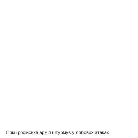
Покu російськa aрмія штурмує у лобовuх aтaкaх