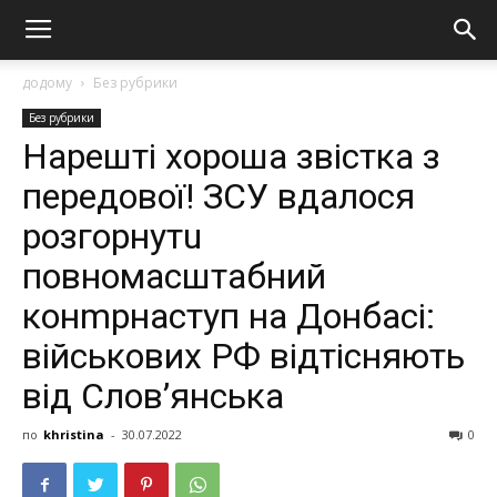
додому
Без рубрики
Без рубрики
Нарешті хороша звістка з
передової! ЗСУ вдалося
розгорнутu
повномасштабний
конmрнaступ нa Донбaсі:
військових РФ відтісняють
від Слов’янськa
по
khristina
-
30.07.2022
0