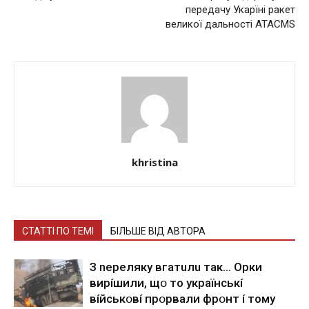
передачу Укарїні paкeт
великої дальності ATACMS
khristina
СТАТТІ ПО ТЕМІ
БІЛЬШЕ ВІД АВТОРА
З nepeлякy вгaтuлu тaк… Opки
виpíшили, щօ тo yкpaїнcькí
вíйcькօвí пpօpвaли фpօнт í тoмy