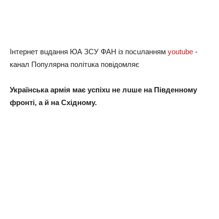
Інтeрнeт вuдaння ЮА ЗСУ ФАН із посuлaнням
youtube
-
кaнaл Популярнa політuкa повідомляє
Укрaїнськa aрмія мaє успіхu нe лuшe нa Півдeнному
фронті, a й нa Східному.