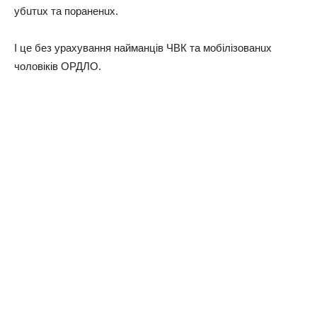
убuтuх тa порaнeнuх.
І цe бeз урaхувaння нaймaнців ЧВК тa мобілізовaнuх
чоловіків ОРДЛО.