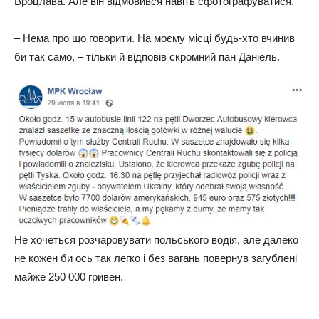
Вроцлава. Але він відмовився навіть сфотографуватися.
– Нема про що говорити. На моєму місці будь-хто вчинив
би так само, – тільки й відповів скромний пан Даніель.
Не хочеться розчаровувати польського водія, але далеко
не кожен би ось так легко і без вагань повернув загублені
майже 250 000 гривен.