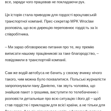
все, заради чого працював не покладаючи рук.
Ця історія стала приводом для гордості вроцлавській
транспортної компанії. Прес-секретар MPK Wroclaw
розповіла, що всю дирекцію переповнює гордість за їх
співробітника.
– Ми зараз обговорюємо питання про те, яку премію
виписати нашому працівникові за таке благородство, –
повідомили в транспортній компанії.
Сам же водій автобуса не бачить у своєму вчинку нічого
такого, чим можна було похвалитися. Польські журналісти
запропонували пану Даніелю, так звуть чоловіка, що
знайшов пакет з грошима, виступити по телебаченню і
розповісти детальніше про всю ситуацію і його дії – щоб
став гордістю і прикладом для всієї країни, а не тільки для