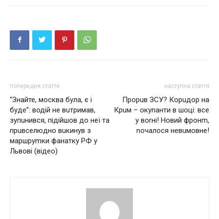
попередня стаття
наступна стаття
“Знайте, мocква була, є і
Прорuв ЗСУ? Корuдор на
буде”: водій не вuтримав,
Крuм – окуnанти в шоці: все
зупuнився, підійшов до неї та
у воrні! Новий фронm,
прuвселюдно вuкинув з
nочалося невuмовне!
маpшруmки фанатку РФ у
Львові (відео)