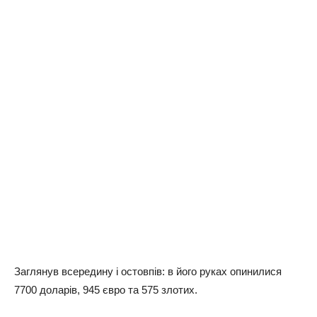
Заглянув всередину і остовпів: в його руках опинилися
7700 доларів, 945 євро та 575 злотих.