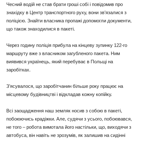
Чесний водій не став брати гроші собі і повідомив про
знахідку в Центр транспортного руху, вони зв’язалися з
поліцією. Знайти власника пропажі допомогли документи,
що також знаходилися в пакеті.
Через годину поліція прибула на кінцеву зупинку 122-го
маршруту вже з власником загубленого пакета. Ним
виявився українець, який перебуває в Польщі на
заробітках.
З’ясувалося, що заробітчанин більше року працює на
місцевому будівництві і відкладав кожну копійку.
Всі заощадження наш земляк носив з собою в пакеті,
побоюючись крадіжки. Але, судячи з усього, побоювався,
не того – робота вимотала його настільки, що, виходячи з
автобуса, він навіть не зрозумів, як залишив на сидінні