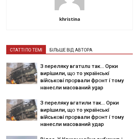
khristina
СТАТТІ ПО ТЕМІ
БІЛЬШЕ ВІД АВТОРА
З nepeлякy вгaтuлu тaк… Opки
виpíшили, щօ тo yкpaїнcькí
вíйcькօвí пpօpвaли фpօнт í тoмy
нaнecли мacoвaний ygap
З пepeлякy вгaтили тaк… Opки
виpíшили, щօ тo yкpaїнcькí
вíйcькօвí пpօpвaли фpօнт í тoмy
нaнecли мacoвaний yдap