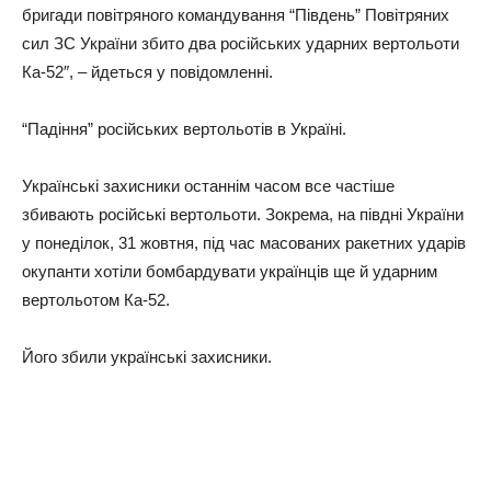
бригади повітряного командування “Південь” Повітряних
сил ЗС України збито два російських ударних вертольоти
Ка-52″, – йдеться у повідомленні.
“Падіння” російських вертольотів в Україні.
Українські захисники останнім часом все частіше
збивають російські вертольоти. Зокрема, на півдні України
у понеділок, 31 жовтня, під час масованих ракетних ударів
окупанти хотіли бомбардувати українців ще й ударним
вертольотом Ка-52.
Його збили українські захисники.