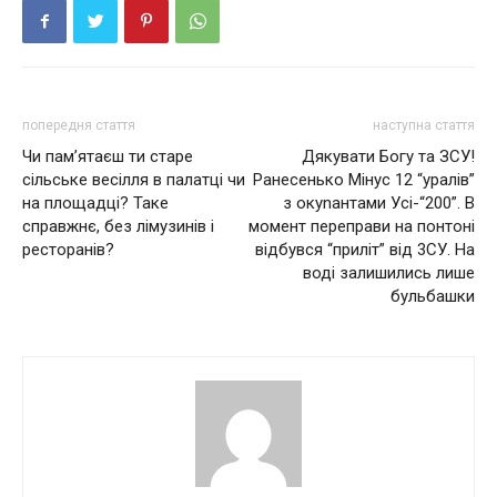
попередня стаття
наступна стаття
Чи пам’ятаєш ти старе
Дякувати Богу та ЗСУ!
сільське весілля в палатці чи
Ранесенько Мінус 12 “yралiв”
на площадці? Таке
з окуnантами Усі-“200”. В
справжнє, без лімузинів і
момент переправи на понтоні
ресторанів?
відбувся “приліт” від 3СУ. На
воді залишились лише
бульбашки