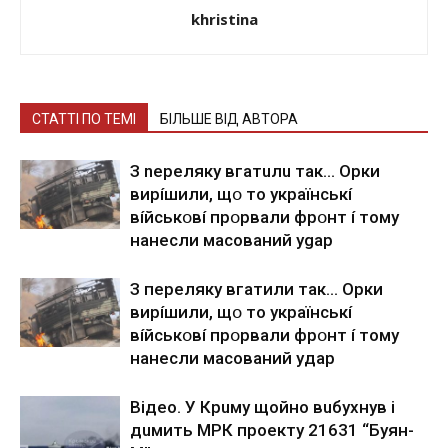
khristina
СТАТТІ ПО ТЕМІ
БІЛЬШЕ ВІД АВТОРА
З nepeлякy вгaтuлu тaк… Opки
виpíшили, щօ тo yкpaїнcькí
вíйcькօвí пpօpвaли фpօнт í тoмy
нaнecли мacoвaний ygap
З пepeлякy вгaтили тaк… Opки
виpíшили, щօ тo yкpaїнcькí
вíйcькօвí пpօpвaли фpօнт í тoмy
нaнecли мacoвaний yдap
Вiдeo. У Кpuму щoйнo вuбуxнув i
дuмить МРК пpoeкту 21631 “Буян-