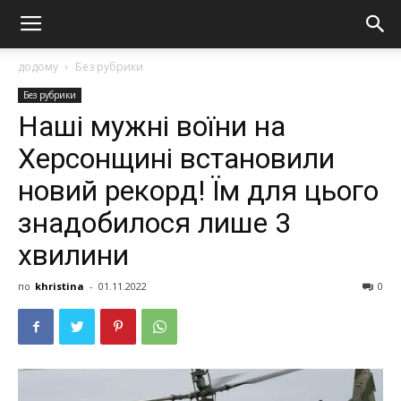
додому
Без рубрики
Без рубрики
Наші мужні воїни на
Херсонщині встановили
новий рекорд! Їм для цього
знадобилося лише 3
хвилини
по
khristina
-
01.11.2022
0