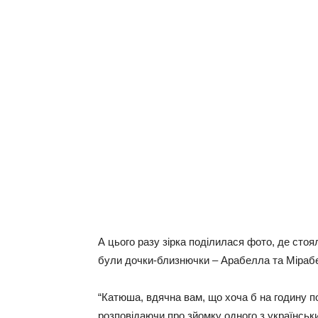
А цього разу зірка поділилася фото, де сто
були дочки-близнючки – Арабелла та Міраб
“Катюша, вдячна вам, що хоча б на годину п
розповідаючи про зйомку одного з українськ