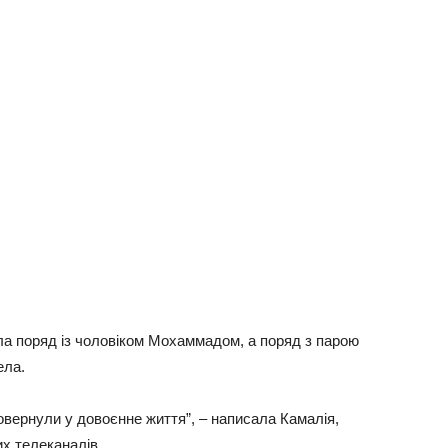
яла поряд із чоловіком Мохаммадом, а поряд з парою
ела.
овернули у довоєнне життя”, – написала Камалія,
их телеканалів.