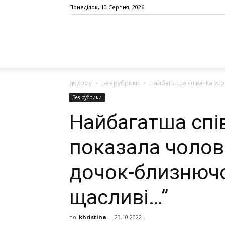
Понеділок, 10 Серпня, 2026
додому
Без рубрики
Найбагатша співачка Укр
Без рубрики
Найбагатша спі
показала чолов
дочок-близнючок
щасливі…”
по
khristina
-
23.10.2022