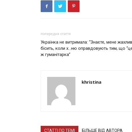
попередня стаття
Українка не витримала: “Знаєте, мене жaхли
бісить, коли x…ню оправдовують тим, що “ц
ж гуманітарка”
khristina
СТАТТІ ПО ТЕМІ
БІЛЬШЕ ВІД АВТОРА