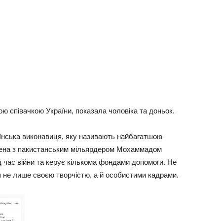
ю співачкою України, показала чоловіка та доньок.
раїнська виконавиця, яку називають найбагатшою
ужена з пакистанським мільярдером Мохаммадом
д час війни та керує кількома фондами допомоги. Не
ся не лише своєю творчістю, а й особистими кадрами.