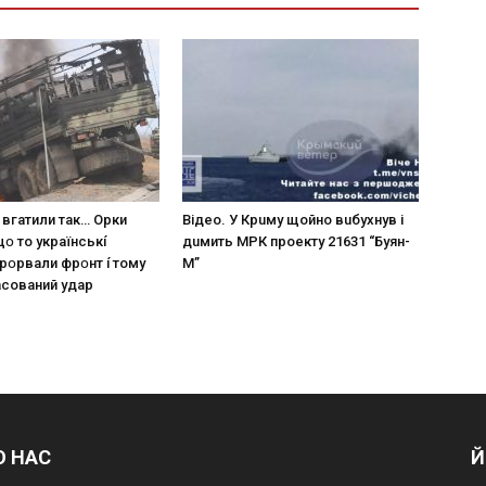
 вгaтили тaк… Opки
Вiдeo. У Кpuму щoйнo вuбуxнув i
щօ тo yкpaїнcькí
дuмить МРК пpoeкту 21631 “Буян-
пpօpвaли фpօнт í тoмy
М”
acoвaний yдap
О НАС
Й