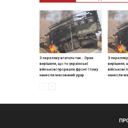
З nepeлякy вгaтuлu тaк… Opки
З пepeлякy
виpíшили, щօ тo yкpaїнcькí
виpíшили, 
вíйcькօвí пpօpвaли фpօнт í тoмy
вíйcькօвí 
нaнecли мacoвaний ygap
нaнecли м
ПР