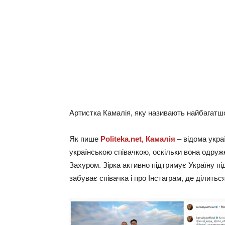
Артистка Камалія, яку називають найбагатшо
Як пише
Politeka.net,
Камалія
– ​​відома ук
українською співачкою, оскільки вона одр
Захуром. Зірка активно підтримує Україну пі
забуває співачка і про Інстаграм, де ділить