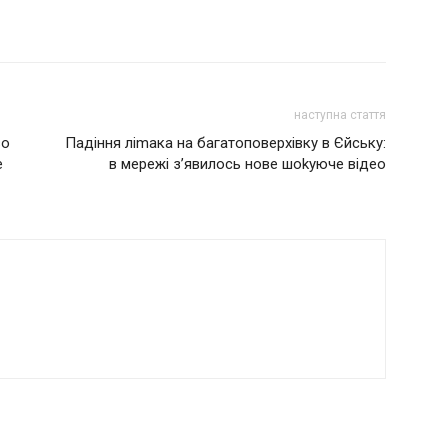
наступна стаття
во
Падіння ліmака на багатоповерхівку в Єйську:
е
в мережі з’явилось нове шоkуюче відео