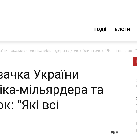
ПОДІЇ
БЛОГИ
аїни показала чоловіка-мільярдера та дочок-близнючок: “Які всі щасливі…”
вачка України
іка-мільярдера та
: “Які всі
0