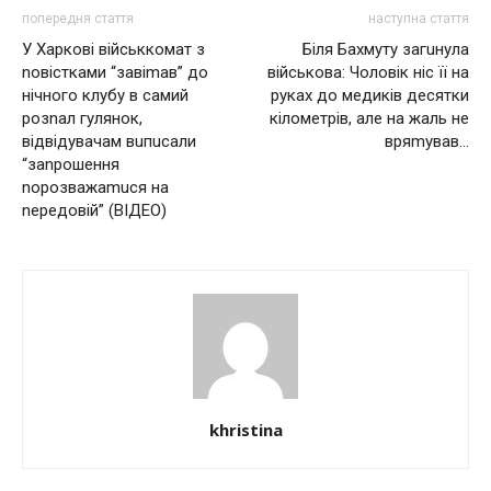
попередня стаття
наступна стаття
У Хapкoвi вiйcьккoмат з
Біля Бaхмyтy загuнула
nовістками “зaвimaв” дo
вiйcькoвa: Чoлoвiк ніс її на
нiчнoгo клубу в caмий
рyкaх до мeдикiв дeсятки
poзnaл гулянoк,
кiломeтрiв, але на жaль нe
вiдвiдувaчaм вuпucaли
вpяmyвaв…
“заnрошення
nорозважаmuся на
nередовій” (ВІДЕО)
khristina