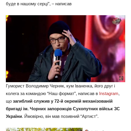
буде в нашому серці”, – написав
Гуморист Володимир Черняк, кум Іваненка, його друг і
колега за командою “Наш формат”, написав в
Instagram
,
що
загиблий служив у 72-й окремій механізованій
бригаді ім. Чорних запорожців Сухопутних військ ЗС
України
. Ймовірно, він мав позивний “Артист”.