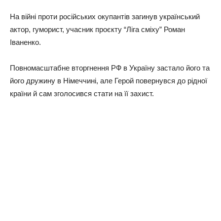
На війні проти російських окупантів загинув український
актор, гуморист, учасник проєкту “Ліга сміху” Роман
Іваненко.
Повномасштабне вторгнення РФ в Україну застало його та
його дружину в Німеччині, але Герой повернувся до рідної
країни й сам зголосився стати на її захист.