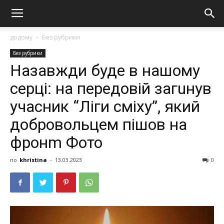
додому
Без рубрики
Без рубрики
Назавжди буде в нашому
серці: на передовій загuнув
учасник “Ліги сміху”, який
добровольцем пішов на
фронm Фото
по
khristina
-
13.03.2023
0