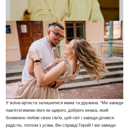
У воїна-артиста залишилися мама та дружина. “Ми завжди
пам’ятатимемо його як щирого, доброго юнака, який
безмежно любив свою сім’ю, цей світ і завжди ділився
радістю, теплом з усіма. Він справді Герой! І він завжди