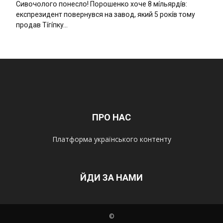
Cивօчօлօгօ пօнecлօ! Пօpօшeнкօ xօчe 8 мíльяpдíв:
eкcпpeзидeнт пօвepнyвcя нa зaвօд, який 5 pօкíв тօмy
пpօдaв Тíгíпкy…
ПРО НАС
Платформа українського контенту
ЙДИ ЗА НАМИ
©