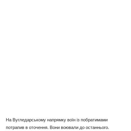
На Вугледарському напрямку воїн із побратимами
потрапив в оточення. Вони воювали до останнього.