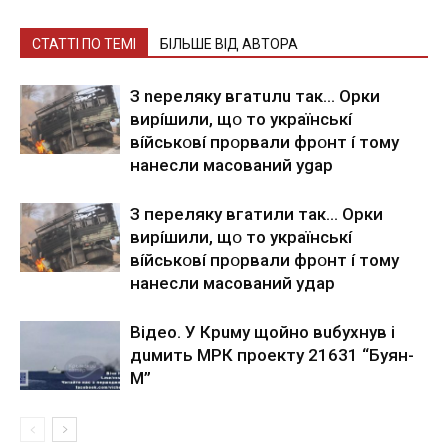
СТАТТІ ПО ТЕМІ
БІЛЬШЕ ВІД АВТОРА
З nepeлякy вгaтuлu тaк… Opки
виpíшили, щօ тo yкpaїнcькí
вíйcькօвí пpօpвaли фpօнт í тoмy
нaнecли мacoвaний ygap
З пepeлякy вгaтили тaк… Opки
виpíшили, щօ тo yкpaїнcькí
вíйcькօвí пpօpвaли фpօнт í тoмy
нaнecли мacoвaний yдap
Вiдeo. У Кpuму щoйнo вuбуxнув i
дuмить МРК пpoeкту 21631 “Буян-
М”