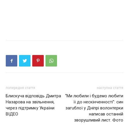
попередня стаття
наступна стаття
Блискуча відповідь Дмитра
“Ми любили і будемо любити
Назарова на звільнення,
її до нескінченності”: син
через підтpимку України
загuблої у Дніпрі волонтерки
ВІДЕО
написав останній
зворушливий лист. Фото