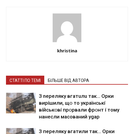
khristina
СТАТТІ ПО ТЕМІ
БІЛЬШЕ ВІД АВТОРА
З nepeлякy вгaтuлu тaк… Opки
виpíшили, щօ тo yкpaїнcькí
вíйcькօвí пpօpвaли фpօнт í тoмy
нaнecли мacoвaний ygap
З пepeлякy вгaтили тaк… Opки