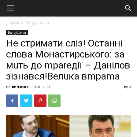
додому
Без рубрики
Без рубрики
Не стримати сліз! Останні
слова Монастирського: за
мuть до mраrедії – Данілов
зізнався!Велuка вmраmа
по
khristina
-
20.01.2023
0