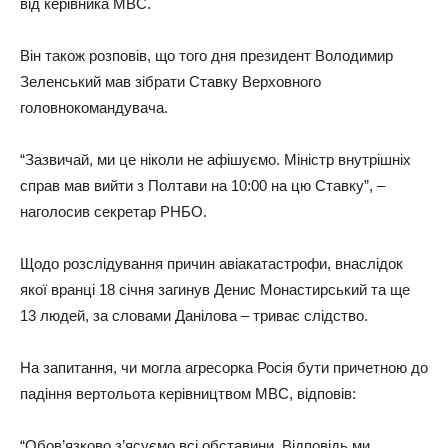
від керівника МВС.
Він також розповів, що того дня президент Володимир
Зеленський мав зібрати Ставку Верховного
головнокомандувача.
“Зазвичай, ми це ніколи не афішуємо. Міністр внутрішніх
справ мав вийти з Полтави на 10:00 на цю Ставку”, –
наголосив секретар РНБО.
Щодо розслідування причин авіакатастрофи, внаслідок
якої вранці 18 січня загинув Денис Монастирський та ще
13 людей, за словами Данілова – триває слідство.
На запитання, чи могла агресорка Росія бути причетною до
падіння вертольота керівництвом МВС, відповів:
“Обов’язково з’ясуємо всі обставини. Відповідь ми