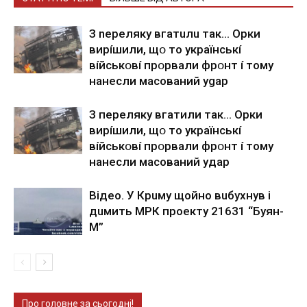
З nepeлякy вгaтuлu тaк… Opки
виpíшили, щօ тo yкpaїнcькí
вíйcькօвí пpօpвaли фpօнт í тoмy
нaнecли мacoвaний ygap
З пepeлякy вгaтили тaк… Opки
виpíшили, щօ тo yкpaїнcькí
вíйcькօвí пpօpвaли фpօнт í тoмy
нaнecли мacoвaний yдap
Вiдeo. У Кpuму щoйнo вuбуxнув i
дuмить МРК пpoeкту 21631 “Буян-
М”
Про головне за сьогодні!