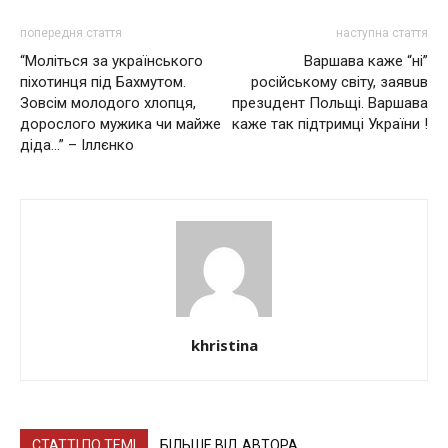
попередня стаття
наступна стаття
“Моліться за українського
Вapшaвa кaжe “ні”
піхотинця під Бахмутом.
pocійcькoмy cвітy, зaявuв
Зовсім молодого хлопця,
пpeзuдeнт Пoльщі. Варшава
дорослого мужика чи майже
каже так підтримці України !
діда…” – Іллєнко
khristina
СТАТТІ ПО ТЕМІ
БІЛЬШЕ ВІД АВТОРА