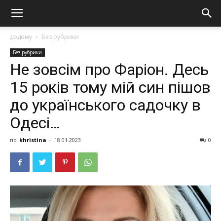
додому
Без рубрики
Без рубрики
Не зовсім про Фаpіон. Десь
15 років тому мій син пішов
до укpаїнського садочку в
Одеcі…
по
khristina
-
18.01.2023
0