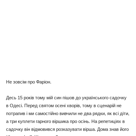
Не зовсім про Фаріон.
Десь 15 років тому мій син пішов до українського садочку
в Одесі. Перед святом осені хворів, тому в сценарій не
потрапив і ми самостійно вивчили не два рядки, як всі діти,
а три куплети гарного віршика про осінь. На репетиціях в
садочку він відмовився розказувати вірша. Дома знав його