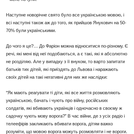
Наступне новорічне свято було все українською мовою, і
всі наступні також аж до того, як прийшов Янукович на 50-
70% були українськими.
До чого я це?… До Фаріон можна відноситися по-різному. Є
речі, які мені від неї подобаються, а є такі, які я абсолютно
не розділяю. Але у випадку з її внуком, то варто запитати
батьків тих дітей, які приїздять до Львова і наражають
своїх дітей на такі негативні для них же наслідки:
“Як мають реагувати ті діти, які все життя розмовляють
українською, бачать і чують про війну, російських
солдатів, які вбивають українців і одночасно в своєму ж
садочку чують мову ворога?” В час війни, де з усіх радіо і
телеефірів закликають вбивати ворога, дітям важко
розуміти, що мовою ворога можуть розмовляти і не вороги.