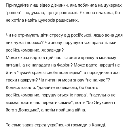
Пригадайте лиш відео дівчинки, яка побачила на цукерках
“рошен” і подумала, що це рашиські. Як вона плакала, бо
не хотіла навіть цукерків рашиських.
Чи не отримують діти стресу від російської, якщо вона для
них чужа і ворожа? Чи знову порушуються права тільки
російськомовних, як завжди?
Може якраз варто в цей час і ставити крапку в мовному
питанні, а не нападати на Фаріон? Може варто нарешті не
йти в “чужий храм зі своїм псалтирем”, а пороздивлятися
трохи навкруги? Чи питання мови знову “не на часі”?
Колись казали: “давайте почекаємо, бо багато
російськомовних, порушуються їх права”, “насильно не
можна, дайте час перейти самим”, потім “бо Янукович і
його з Донецька”, а потім прийшла війна.
Те саме зараз серед української громади в Канаді.