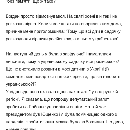
“без пам’яті”. Що ж таке?
Богдан просто відмовчувався. На святі осені він так і не
розказав вірша. Коли я все ж таки поговорили з ним дома,
причина мене приголомшила: “Тому що всі діти в садочку
розказували віршики російською, а в нього українською”.
На наступний день я була в завідуючої і намагалася
вияснити, чому в українському садочку все російською?
Ще не вистачало розвити в моєї дитини в Україні (!)
комплекс меншовартості тільки через те, що він говорить
українською?!?
У відповідь вона сказала щось накшталт ” у нас русскій
реґіон”. Я сказала, що попрошу депутатський запит
зробити на Районне управління освіти. На той час
президентом був Ющенко і я була помічницею одного з
нардепів і зробити запит можна було за 5 хвилин. І, о диво,
– мене почули!