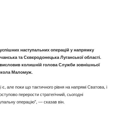
 успішних наступальних операцій у напрямку
ичанська та Сєвєродонецька Луганської області.
 висловив колишній голова Служби зовнішньої
Микола Маломуж.
є, але поки що тактичного рівня на напрямі Сватова, і
оступово перерости стратегічний, сьогодні
пальну операцію”, — сказав він.