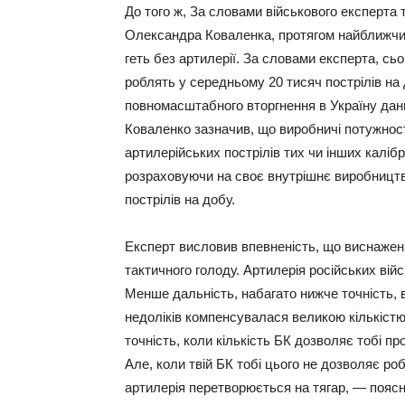
До того ж, За словами військового експерта 
Олександра Коваленка, протягом найближчих 
геть без артилерії. За словами експерта, сьог
роблять у середньому 20 тисяч пострілів на
повномасштабного вторгнення в Україну даний
Коваленко зазначив, що виробничі потужності
артилерійських пострілів тих чи інших калібр
розраховуючи на своє внутрішнє виробництво
пострілів на добу.
Експерт висловив впевненість, що виснаженн
тактичного голоду. Артилерія російських війс
Менше дальність, набагато нижче точність, в
недоліків компенсувалася великою кількістю 
точність, коли кількість БК дозволяє тобі пр
Але, коли твій БК тобі цього не дозволяє роб
артилерія перетворюється на тягар, — поясн