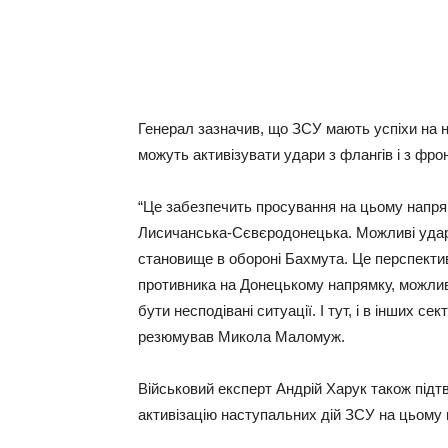
Генерал зазначив, що ЗСУ мають успіхи на 
можуть активізувати удари з флангів і з фрон
“Це забезпечить просування на цьому напрямі
Лисичанська-Сєвєродонецька. Можливі удари
становище в обороні Бахмута. Це перспекти
противника на Донецькому напрямку, можлив
бути несподівані ситуації. І тут, і в інших с
резюмував Микола Маломуж.
Військовий експерт Андрій Харук також підт
активізацію наступальних дій ЗСУ на цьому 