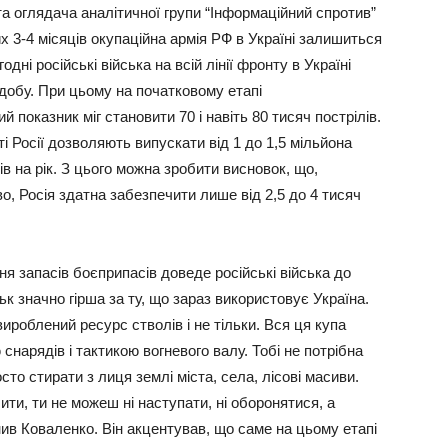
та оглядача аналітичної групи “Інформаційний спротив”
3-4 місяців окупаційна армія РФ в Україні залишиться
одні російські війська на всій лінії фронту в Україні
 добу. При цьому на початковому етапі
 показник міг становити 70 і навіть 80 тисяч пострілів.
 Росії дозволяють випускати від 1 до 1,5 мільйона
ів на рік. З цього можна зробити висновок, що,
, Росія здатна забезпечити лише від 2,5 до 4 тисяч
я запасів боєприпасів доведе російські війська до
ьк значно гірша за ту, що зараз використовує Україна.
ироблений ресурс стволів і не тільки. Вся ця купа
снарядів і тактикою вогневого валу. Тобі не потрібна
осто стирати з лиця землі міста, села, лісові масиви.
ити, ти не можеш ні наступати, ні оборонятися, а
ив Коваленко. Він акцентував, що саме на цьому етапі