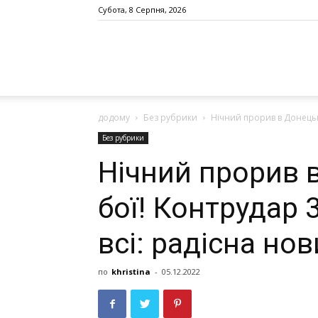
Субота, 8 Серпня, 2026
додому
Без рубрики
Нічний прорив в Донецьк! 
Без рубрики
Нічний прорив в
бої! Контрудар 
всі: радісна н
по
khristina
-
05.12.2022