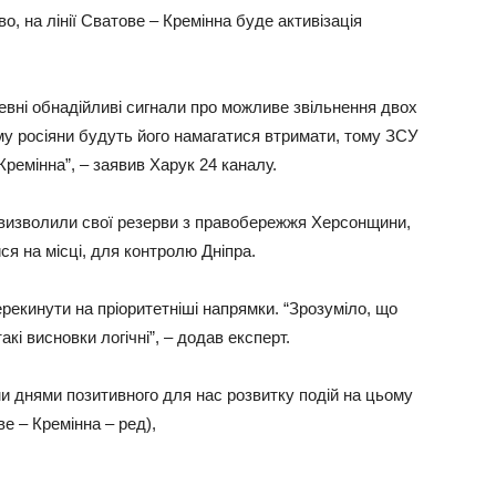
о, на лінії Сватове – Кремінна буде активізація
певні обнадійливі сигнали про можливе звільнення двох
му росіяни будуть його намагатися втримати, тому ЗСУ
ремінна”, – заявив Харук 24 каналу.
 визволили свої резерви з правобережжя Херсонщини,
ся на місці, для контролю Дніпра.
рекинути на пріоритетніші напрямки. “Зрозуміло, що
кі висновки логічні”, – додав експерт.
 днями позитивного для нас розвитку подій на цьому
е – Кремінна – ред),