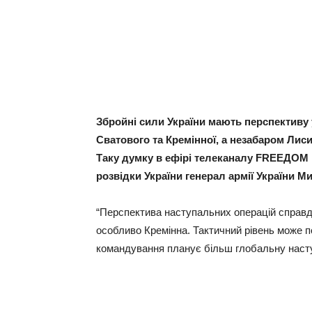
Збройні сили України мають перспективу
Сватового та Кремінної, а незабаром Лис
Таку думку в ефірі телеканалу FREEДОМ
розвідки України генерал армії України 
“Перспектива наступальних операцій справді 
особливо Кремінна. Тактичний рівень може п
командування планує більш глобальну насту