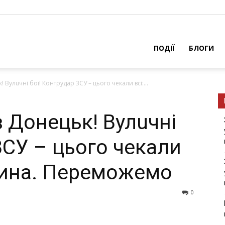
ПОДІЇ
БЛОГИ
Вулuчні бої! Контрудар 3СУ – цього чекали всі:...
 Донецьк! Вулuчні
3СУ – цього чекали
овина. Переможемо
0