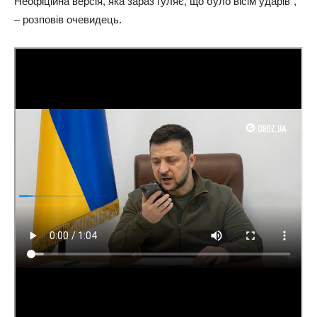
Неофіційна версія, яка зараз гуляє, що було вісім ударів”,
– розповів очевидець.