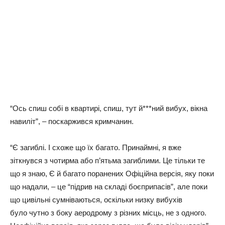
“Ось спиш собі в квартирі, спиш, тут й***ний вибух, вікна
навиліт”, – поскаржився кримчанин.
“Є загиблі. І схоже що їх багато. Принаймні, я вже
зіткнувся з чотирма або п’ятьма загиблими. Це тільки те
що я знаю, Є й багато поранених Офіційна версія, яку поки
що надали, – це “підрив на складі боєприпасів”, але поки
що цивільні сумніваються, оскільки низку вибухів
було чутно з боку аеродрому з різних місць, не з одного.