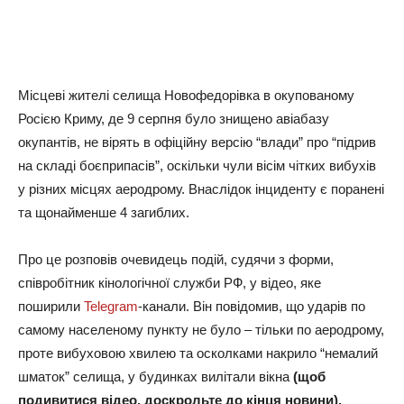
Місцеві жителі селища Новофедорівка в окупованому
Росією Криму, де 9 серпня було знищено авіабазу
окупантів, не вірять в офіційну версію “влади” про “підрив
на складі боєприпасів”, оскільки чули вісім чітких вибухів
у різних місцях аеродрому. Внаслідок інциденту є поранені
та щонайменше 4 загиблих.
Про це розповів очевидець подій, судячи з форми,
співробітник кінологічної служби РФ, у відео, яке
поширили
Telegram
-канали. Він повідомив, що ударів по
самому населеному пункту не було – тільки по аеродрому,
проте вибуховою хвилею та осколками накрило “немалий
шматок” селища, у будинках вилітали вікна
(щоб
подивитися відео, доскрольте до кінця новини).