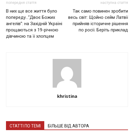
попередня стаття
наступна стаття
В них ще все життя було
Так само повинен зробити
попереду…“Двоє Божих
весь світ: Щойно сейм Латвії
ангелів”: на Західній Україні
прийняв історичне рішення
прощаються з 19-річною
по росії. Беріть приклад
дівчиною та її хлопцем
khristina
СТАТТІ ПО ТЕМІ
БІЛЬШЕ ВІД АВТОРА