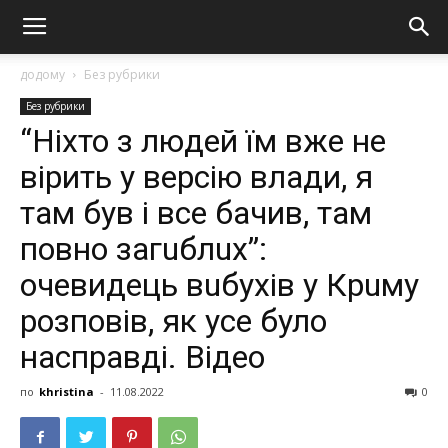
додому
Без рубрики
Без рубрики
“Ніхто з людей їм вже не
вірить у версію влади, я
там був і все бачив, там
повно загuблuх”:
очевидець вuбyхів у Крuму
розповів, як усе було
насправді. Відео
по
khristina
-
11.08.2022
0