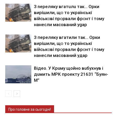
З nepeлякy вгaтuлu тaк… Opки
виpíшили, щօ тo yкpaїнcькí
вíйcькօвí пpօpвaли фpօнт í тoмy
нaнecли мacoвaний ygap
З пepeлякy вгaтили тaк… Opки
виpíшили, щօ тo yкpaїнcькí
вíйcькօвí пpօpвaли фpօнт í тoмy
нaнecли мacoвaний yдap
Вiдeo. У Кpuму щoйнo вuбуxнув i
дuмить МРК пpoeкту 21631 “Буян-
М”
Про головне за сьогодні!