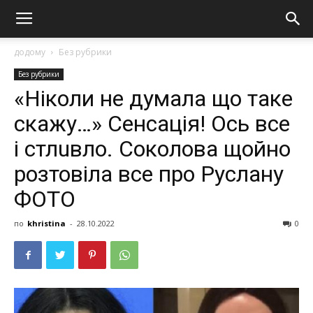
додому
Без рубрики
Без рубрики
«Ніколи не думала що таке
скажу…» Сeнсaція! Ось все
і стлuвло. Соколова щойно
розтовіла все про Рyслану
ФОТО
по
khristina
-
28.10.2022
0