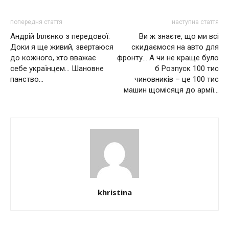
попередня стаття
наступна стаття
Андрій Іллєнко з передової:
Ви ж знаєте, що ми всі
Доки я ще живий, звертаюся
скидаємося на авто для
до кожного, хто вважає
фронту… А чи не краще було
себе українцем… Шановне
б Розпуск 100 тис
панство…
чиновників – це 100 тис
машин щомісяця до армії…
khristina