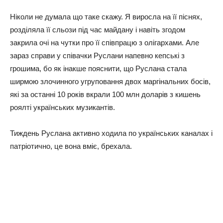
Ніколи не думала що таке скажу. Я виросла на її піснях,
розділяла її сльози під час майдану і навіть згодом
закрила очі на чутки про її співпрацю з олігархами. Але
зараз справи у співачки Руслани напевно кепські з
грошима, бо як інакше пояснити, що Руслана стала
ширмою злочинного угруповання двох маргінальних босів,
які за останні 10 років вкрали 100 млн доларів з кишень
роялті українських музикантів.
Тиждень Руслана активно ходила по українських каналах і
патріотично, це вона вміє, брехала.