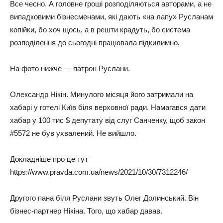
Все чесно. А головне гроші розподіляються авторами, а не
випадковими бізнесменами, які дають «на лапу» Русланам
копійки, бо хоч щось, а в решти крадуть, бо система
розподілення до сьогодні працювала підкилимно.
На фото нижче — патрон Руслани.
Олександр Нікін. Минулого місяця його затримали на
хабарі у готелі Київ біля верховної ради. Намагався дати
хабар у 100 тис $ депутату від слуг Санченку, щоб закон
#5572 не був ухвалений. Не вийшло.
Докладніше про це тут
https://www.pravda.com.ua/news/2021/10/30/7312246/
Другого пана біля Руслани звуть Олег Долинський. Він
бізнес-партнер Нікіна. Того, що хабар давав.