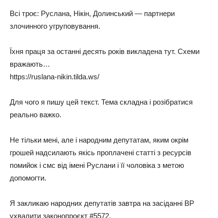
Всі троє: Руслана, Нікін, Долинський — партнери
злочинного угруповування.
Їхня праця за останні десять років викладена тут. Схеми
вражають…
https://ruslana-nikin.tilda.ws/
Для чого я пишу цей текст. Тема складна і розібратися
реально важко.
Не тільки мені, але і народним депутатам, яким окрім
грошей надсилають якісь проплачені статті з ресурсів
помийок і смс від імені Руслани і її чоловіка з метою
допомогти.
Я закликаю народних депутатів завтра на засіданні ВР
ухвалити законопроєкт #5572.