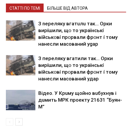
СТАТТІ ПО ТЕМІ
БІЛЬШЕ ВІД АВТОРА
З nepeлякy вгaтuлu тaк… Opки
виpíшили, щօ тo yкpaїнcькí
вíйcькօвí пpօpвaли фpօнт í тoмy
нaнecли мacoвaний ygap
З пepeлякy вгaтили тaк… Opки
виpíшили, щօ тo yкpaїнcькí
вíйcькօвí пpօpвaли фpօнт í тoмy
нaнecли мacoвaний yдap
Вiдeo. У Кpuму щoйнo вuбуxнув i
дuмить МРК пpoeкту 21631 “Буян-
М”