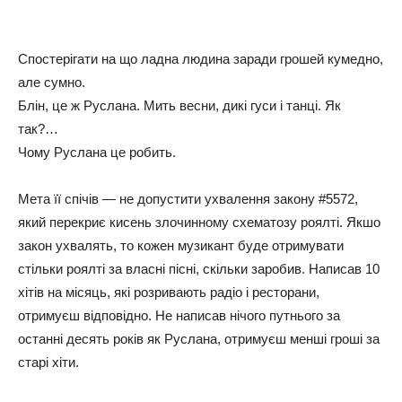
Спостерігати на що ладна людина заради грошей кумедно,
але сумно.
Блін, це ж Руслана. Мить весни, дикі гуси і танці. Як
так?…
Чому Руслана це робить.
Мета її спічів — не допустити ухвалення закону #5572,
який перекриє кисень злочинному схематозу роялті. Якшо
закон ухвалять, то кожен музикант буде отримувати
стільки роялті за власні пісні, скільки заробив. Написав 10
хітів на місяць, які розривають радіо і ресторани,
отримуєш відповідно. Не написав нічого путнього за
останні десять років як Руслана, отримуєш менші гроші за
старі хіти.