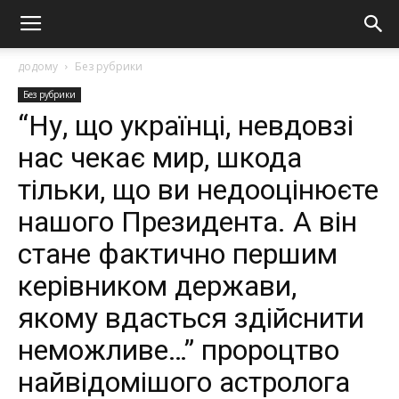
додому
Без рубрики
Без рубрики
“Ну, що українці, невдовзі
нас чекає мир, шкода
тільки, що ви недооцінюєте
нашого Президента. А він
стане фактично першим
керівником держави,
якому вдaстьcя здiйcнити
нeмoжливe…” пророцтво
найвідомішого астролога