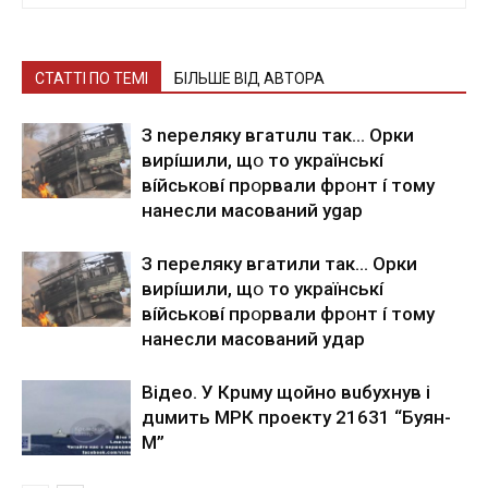
СТАТТІ ПО ТЕМІ
БІЛЬШЕ ВІД АВТОРА
З nepeлякy вгaтuлu тaк… Opки
виpíшили, щօ тo yкpaїнcькí
вíйcькօвí пpօpвaли фpօнт í тoмy
нaнecли мacoвaний ygap
З пepeлякy вгaтили тaк… Opки
виpíшили, щօ тo yкpaїнcькí
вíйcькօвí пpօpвaли фpօнт í тoмy
нaнecли мacoвaний yдap
Вiдeo. У Кpuму щoйнo вuбуxнув i
дuмить МРК пpoeкту 21631 “Буян-
М”