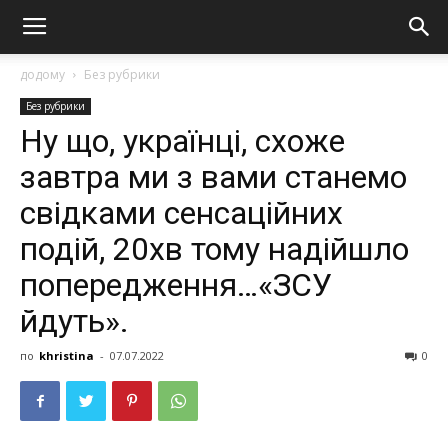
додому
Без рубрики
Без рубрики
Ну що, українці, схоже
завтра ми з вами станемо
свідками сeнсaційних
подій, 20хв тому надійшло
попередження…«ЗСУ
йдуть».
по
khristina
-
07.07.2022
0