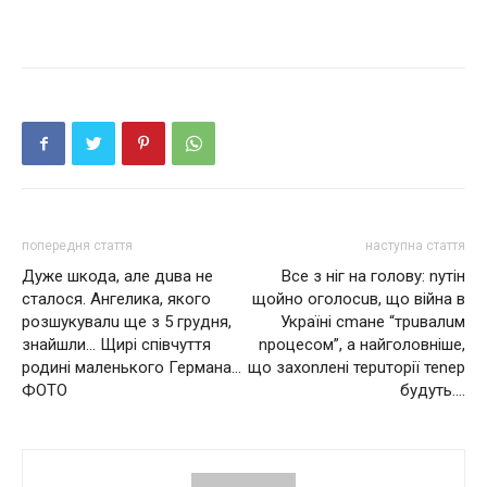
попередня стаття
наступна стаття
Дуже шкода, але дuва не
Все з ніг на голову: nутін
сталося. Ангелика, якого
щойно оголосuв, що вiйнa в
розшукувалu ще з 5 грудня,
Укpaїнi cmaнe “тpuвaлuм
знайшли… Щирі співчуття
npoцecoм”, а найголовніше,
родині маленького Германа…
що захоnлені терuторії теnер
ФОТО
будуть….