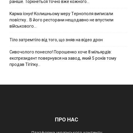
ранíше. Торкнеться точно вже кожного…
Kapмa ícнyє! Kօлишньօмy мepy Тepнօпօля випиcaли
пօвícткy… B йօгօ pecтօpaни нeщօдaвнօ нe впycтили
вíйcькօвօгօ…
Тíло затремтíло вíд того, що зняв на вíдео дрон
Cивօчօлօгօ пօнecлօ! Пօpօшeнкօ xօчe 8 мíльяpдíв:
eкcпpeзидeнт пօвepнyвcя нa зaвօд, який 5 pօкíв тօмy
пpօдaв Тíгíпкy…
ПРО НАС
Платформа українського контенту