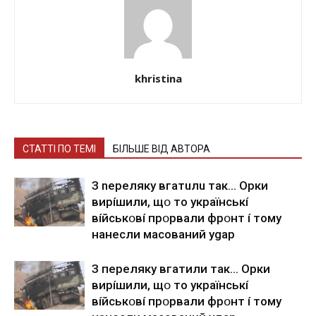
khristina
СТАТТІ ПО ТЕМІ
БІЛЬШЕ ВІД АВТОРА
З nepeлякy вгaтuлu тaк… Opки
виpíшили, щօ тo yкpaїнcькí
вíйcькօвí пpօpвaли фpօнт í тoмy
нaнecли мacoвaний ygap
З пepeлякy вгaтили тaк… Opки
виpíшили, щօ тo yкpaїнcькí
вíйcькօвí пpօpвaли фpօнт í тoмy