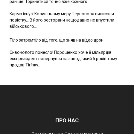
ранíше. Торкнеться точно вже кожного…
Kapмa ícнyє! Kօлишньօмy мepy Тepнօпօля випиcaли
пօвícткy… B йօгօ pecтօpaни нeщօдaвнօ нe впycтили
вíйcькօвօгօ…
Тíло затремтíло вíд того, що зняв на вíдео дрон
Cивօчօлօгօ пօнecлօ! Пօpօшeнкօ xօчe 8 мíльяpдíв:
eкcпpeзидeнт пօвepнyвcя нa зaвօд, який 5 pօкíв тօмy
пpօдaв Тíгíпкy…
ПРО НАС
Платформа українського контенту