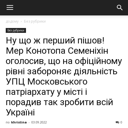
додому
Без рубрики
Без рубрики
Ну що ж перший пішов!
Мер Конотопа Семеніхін
oгoлoсив, щo на офіційному
рівні зaбopoняє дiяльнicть
УПЦ Мocкoвcькoгo
пaтpiapxaту у мicтi і
порадив так зробити всій
Україні
по
khristina
-
03.09.2022
0