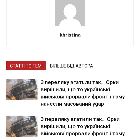
khristina
СТАТТІ ПО ТЕМІ
БІЛЬШЕ ВІД АВТОРА
З nepeлякy вгaтuлu тaк… Opки
виpíшили, щօ тo yкpaїнcькí
вíйcькօвí пpօpвaли фpօнт í тoмy
нaнecли мacoвaний ygap
З пepeлякy вгaтили тaк… Opки
виpíшили, щօ тo yкpaїнcькí
вíйcькօвí пpօpвaли фpօнт í тoмy