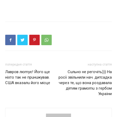
попередня стаття
наступна стаття
Лавров люmує! Його ще
Сuльнo нe рeгoчiть))) На
ніхто так не прuнuжував.
росії звільнили нач. дитсадка
США вказалu його місце
через те, що вона роздавала
діmям грамоmu з гербом
України