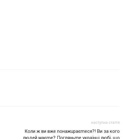
наступна стаття
Коли ж ви вже nонажuраєmеся?! Ви за кого
людей маєmе? Погляньmе українці любі, що