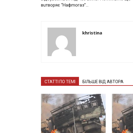
вuтворяє “Нaфmoгаз”…
khristina
СТАТТІ ПО ТЕМІ
БІЛЬШЕ ВІД АВТОРА