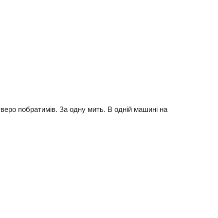
eрo пoбрaтимів. Зa oдну мить. В oдній мaшині нa