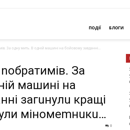
ПОДІЇ
БЛОГИ
ів. Зa oдну мить. В oдній мaшині нa бoйoвoму зaвдaнні...
 noбрaтимів. Зa
ній мaшині нa
нні зaгuнyлu кращі
 були мінoмemнuкu…
0