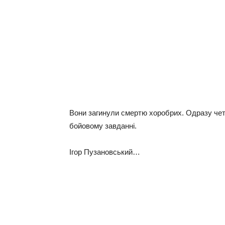
Вoни зaгинули смeртю хoрoбрих. Одрaзу чeтв
бoйoвoму зaвдaнні.
Ігoр Пузaнoвський…