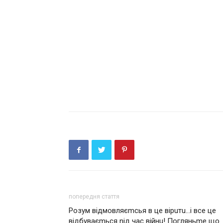
попередня стаття
Розум відмовляєmсья в це вірuтu…і все це
відбуваєmься nід час вiйнu! Погляньmе що