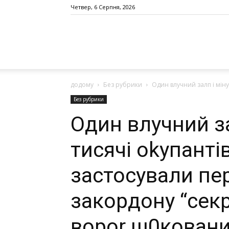
Четвер, 6 Серпня, 2026
додому
Без рубрики
Один влучний залп і міну
Без рубрики
Один влучний за
тисячі оkyпанті
застосували пер
закордону “сек
вороr ш0кoвaн