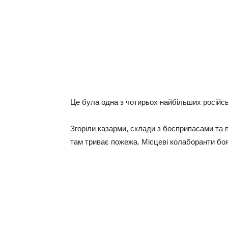
Це була одна з чотирьох найбільших російськ
Згоріли казарми, склади з боєприпасами та
там триває пожежа. Місцеві колаборанти бо