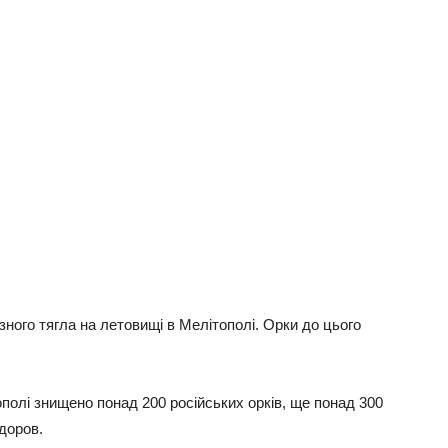
зного тягла на летовищі в Мелітополі. Орки до цього
олі знищено понад 200 російських орків, ще понад 300
доров.