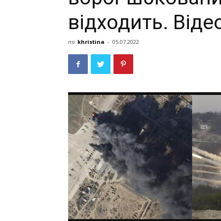
відходить. Віде
по
khristina
-
05.07.2022