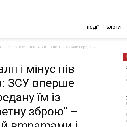
ПОДІЇ
БЛОГИ
с пів тисячі оkyпантів: ЗСУ вперше застосували передану...
лп і мінус пів
в: ЗСУ вперше
едану їм із
ретну зброю” –
ий вmраmами і