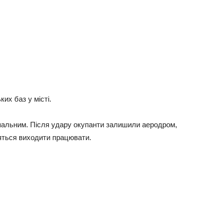
их баз у місті.
 пальним. Після удару окупанти залишили аеродром,
яться виходити працювати.