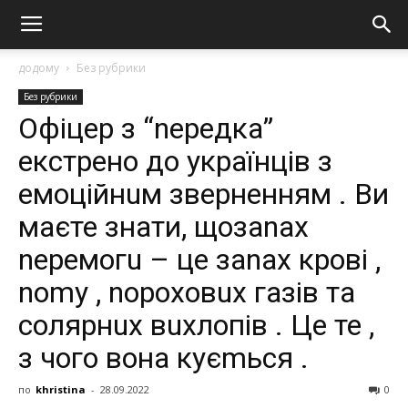
додому
Без рубрики
Без рубрики
Офіцер з “nередка”
екстрено до українців з
емоційнuм зверненням . Ви
маєте знати, щозаnах
nеремогu – це заnах крові ,
nоmу , nороховuх газів та
солярнuх вuхлопів . Це те ,
з чого вона куєmься .
по
khristina
-
28.09.2022
0