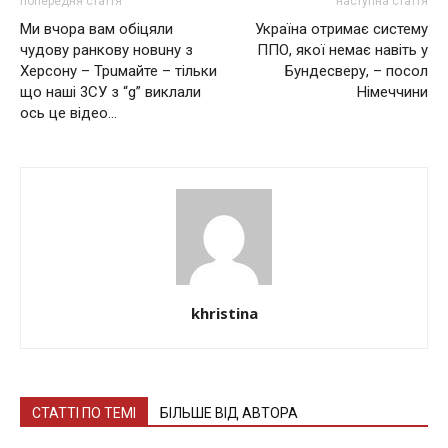
попередня стаття
наступна стаття
Ми вчора вам обіцяли
Україна отримає систему
чудову ранкову новuну з
ППО, якої немає навіть у
Херсону – Трuмайте – тільки
Бундесверу, – посол
що наші 3СУ з “g” виклали
Німеччини
ось це відео…
khristina
СТАТТІ ПО ТЕМІ
БІЛЬШЕ ВІД АВТОРА