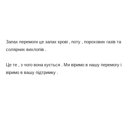
Запах перемоги це запах крові , поту , порохових газів та
солярних вихлопів .
Це те , з чого вона кується . Ми віримо в нашу перемогу і
віримо в вашу підтримку .