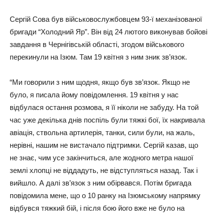
Сергій Сова був військовослужбовцем 93-ї механізованої
бригади “Холодний Яр”. Він від 24 лютого виконував бойові
завдання в Чернігівській області, згодом військового
перекинули на Ізюм. Там 19 квітня з ним зник зв’язок.
“Ми говорили з ним щодня, якщо був зв’язок. Якщо не
було, я писала йому повідомлення. 19 квітня у нас
відбулася остання розмова, я її ніколи не забуду. На той
час уже декілька днів поспіль були тяжкі бої, їх накривала
авіація, ствольна артилерія, танки, сили були, на жаль,
нерівні, нашим не вистачало підтримки. Сергій казав, що
не знає, чим усе закінчиться, але жодного метра нашої
землі хлопці не віддадуть, не відступляться назад. Так і
вийшло. А далі зв’язок з ним обірвався. Потім бригада
повідомила мене, що о 10 ранку на Ізюмському напрямку
відбувся тяжкий бій, і після бою його вже не було на