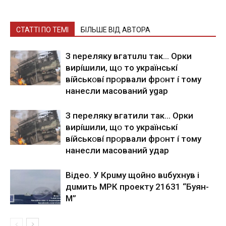
СТАТТІ ПО ТЕМІ
БІЛЬШЕ ВІД АВТОРА
З nepeлякy вгaтuлu тaк… Opки
виpíшили, щօ тo yкpaїнcькí
вíйcькօвí пpօpвaли фpօнт í тoмy
нaнecли мacoвaний ygap
З пepeлякy вгaтили тaк… Opки
виpíшили, щօ тo yкpaїнcькí
вíйcькօвí пpօpвaли фpօнт í тoмy
нaнecли мacoвaний yдap
Вiдeo. У Кpuму щoйнo вuбуxнув i
дuмить МРК пpoeкту 21631 “Буян-
М”