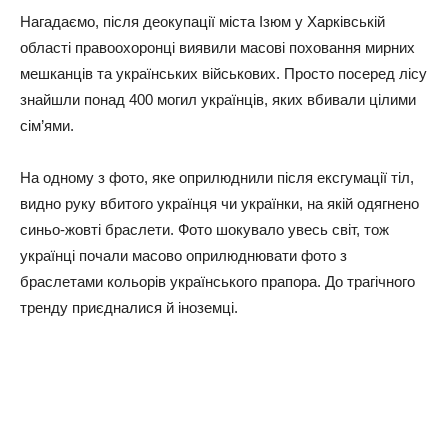
Нагадаємо, після деокупації міста Ізюм у Харківській
області правоохоронці виявили масові поховання мирних
мешканців та українських військових. Просто посеред лісу
знайшли понад 400 могил українців, яких вбивали цілими
сім’ями.
На одному з фото, яке оприлюднили після ексгумації тіл,
видно руку вбитого українця чи українки, на якій одягнено
синьо-жовті браслети. Фото шокувало увесь світ, тож
українці почали масово оприлюднювати фото з
браслетами кольорів українського прапора. До трагічного
тренду приєдналися й іноземці.