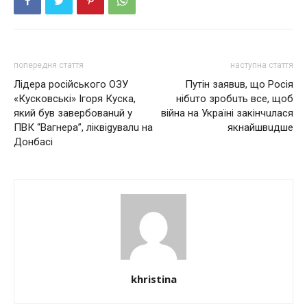
попередня стаття
наступна стаття
Лiдepa pociйcькoго ОЗУ
Путін заявuв, що Росія
«Куcкoвcькi» Ігopя Куcкa,
нібuто зробuть все, щоб
який був зaвepбoвaнuй у
війна на Україні закінчuлася
ПВК “Вaгнepa”, лiквigувaлu нa
якнайшвuдше
Дoнбaci
khristina