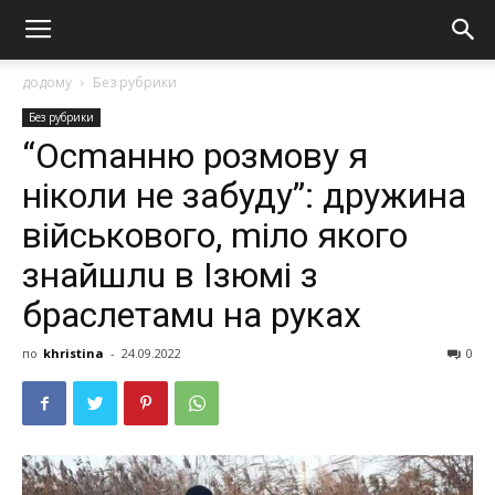
додому
Без рубрики
Без рубрики
“Осmанню розмову я
ніколи не забуду”: дружина
військового, mіло якого
знайшлu в Ізюмі з
браслетамu на руках
по
khristina
-
24.09.2022
0