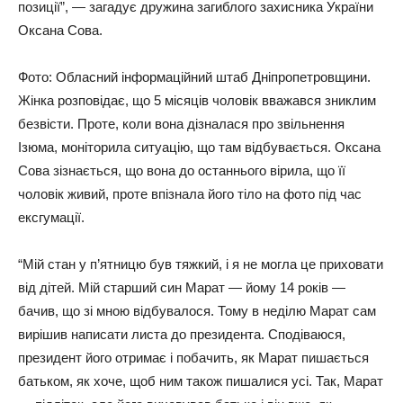
позиції”, — загадує дружина загиблого захисника України
Оксана Сова.
Фото: Обласний інформаційний штаб Дніпропетровщини.
Жінка розповідає, що 5 місяців чоловік вважався зниклим
безвісти. Проте, коли вона дізналася про звільнення
Ізюма, моніторила ситуацію, що там відбувається. Оксана
Сова зізнається, що вона до останнього вірила, що її
чоловік живий, проте впізнала його тіло на фото під час
ексгумації.
“Мій стан у п’ятницю був тяжкий, і я не могла це приховати
від дітей. Мій старший син Марат — йому 14 років —
бачив, що зі мною відбувалося. Тому в неділю Марат сам
вирішив написати листа до президента. Сподіваюся,
президент його отримає і побачить, як Марат пишається
батьком, як хоче, щоб ним також пишалися усі. Так, Марат