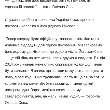
— підліток, але його виховував батько і він вже, як
справжній чоловік”, — каже Оксана Сова.
Дружина загиблого захисника України каже, що хоче
поховати чоловіка в його рідному Нікополі.
“Тепер спершу буде офіційне упізнання, потім тіло мого
чоловіка віддадуть для гідного поховання. Ми забираємо
його додому, до Нікополя, до рідного міста. Його загибель
— це мій біль на все життя, але я дружина солдата. Він від
2014 року навчав мене стійко сприймати удари долі, вчив
бути сильною. Я знала, що завжди можу зателефонувати
йому, в разі будь-яких труднощів, навіть якщо він за сотню
кілометрів від мене. Він був завжди для мене і дітей
номером один. Зараз мені так хочеться йому
зателефонувати, але, на жаль, немає куди”, — говорить
Оксана Сова.