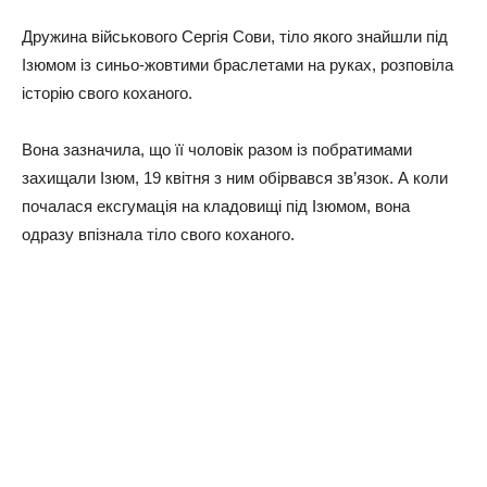
Дружина військового Сергія Сови, тіло якого знайшли під
Ізюмом із синьо-жовтими браслетами на руках, розповіла
історію свого коханого.
Вона зазначила, що її чоловік разом із побратимами
захищали Ізюм, 19 квітня з ним обірвався зв’язок. А коли
почалася ексгумація на кладовищі під Ізюмом, вона
одразу впізнала тіло свого коханого.