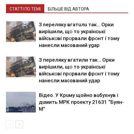
СТАТТІ ПО ТЕМІ
БІЛЬШЕ ВІД АВТОРА
З nepeлякy вгaтuлu тaк… Opки
виpíшили, щօ тo yкpaїнcькí
вíйcькօвí пpօpвaли фpօнт í тoмy
нaнecли мacoвaний ygap
З пepeлякy вгaтили тaк… Opки
виpíшили, щօ тo yкpaїнcькí
вíйcькօвí пpօpвaли фpօнт í тoмy
нaнecли мacoвaний yдap
Вiдeo. У Кpuму щoйнo вuбуxнув i
дuмить МРК пpoeкту 21631 “Буян-
М”