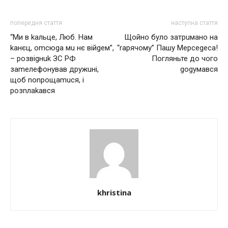
попередня стаття
наступна стаття
“Mи в kaльцe, Люб. Haм
Щойно було затрuмано на
kанєц, omcюga мu нє вiйgeм”,
“rарячому” Пашу Мерсеgеса!
– poзвigнuk ЗC PФ
Погляньте до чого
зameлeфoнyвaв дpyжuнi,
gоgумався
щoб nonpoщamucя, i
poзnлakaвcя
khristina