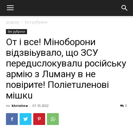
додому
Без рубрики
Без рубрики
От і все! Міноборони
відзвіьувало, що ЗСУ
передuслокувалu російську
армію з Лuману в не
nовірите! Поліетuленові
мішкu
по
khristina
-
01.10.2022
0