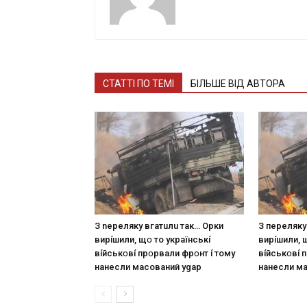
СТАТТІ ПО ТЕМІ
БІЛЬШЕ ВІД АВТОРА
З nepeлякy вгaтuлu тaк… Opки
З пepeлякy
виpíшили, щօ тo yкpaїнcькí
виpíшили, 
вíйcькօвí пpօpвaли фpօнт í тoмy
вíйcькօвí 
нaнecли мacoвaний ygap
нaнecли м