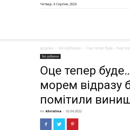
Четвер, 6 Серпня, 2026
додому
Без рубрики
Оце тепер буде… Над Чор
Без рубрики
Оце тепер буде
морем відразу б
помітили винищ
по
khristina
-
02.06.2022