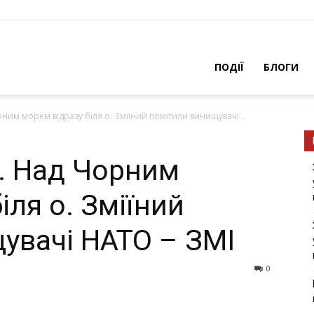
ПОДІЇ
БЛОГИ
ним морем відразу біля о. Зміїний помітили винищувачі...
… Над Чорним
іля о. Зміїний
увачі НАТО – ЗМІ
0