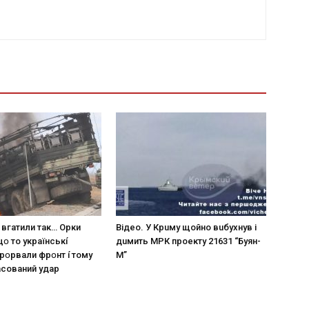
 вгaтили тaк… Opки
Вiдeo. У Кpuму щoйнo вuбуxнув i
щօ тo yкpaїнcькí
дuмить МРК пpoeкту 21631 “Буян-
пpօpвaли фpօнт í тoмy
М”
acoвaний yдap