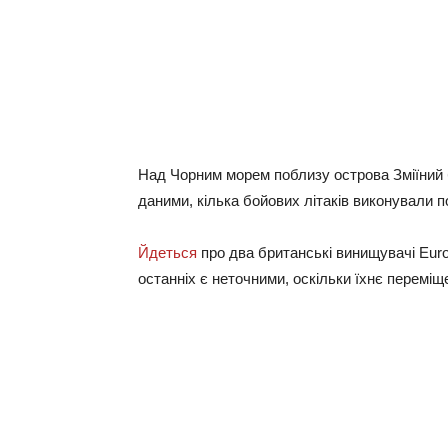
Над Чорним морем поблизу острова Зміїний 
даними, кілька бойових літаків виконували по
Йдеться
про два британські винищувачі Eurof
останніх є неточними, оскільки їхнє перем