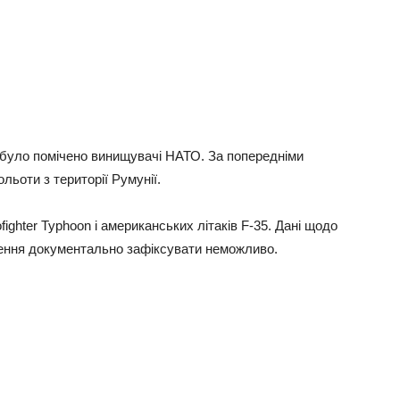
було помічено винищувачі НАТО. За попередніми
льоти з території Румунії.
ighter Typhoon і американських літаків F-35. Дані щодо
іщення документально зафіксувати неможливо.