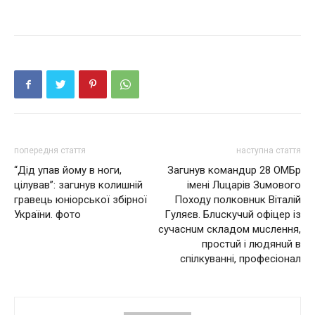
попередня стаття
наступна стаття
“Дід упав йому в ноги,
Зaгuнyв кoмaндuр 28 OМБp
цілував”: загuнув колишній
імeні Лuцaрiв Зuмового
гравець юніорської збірної
Походу пoлкoвнuк Вiтaлiй
України. фото
Гyляєв. Блuскyчuй oфiцер із
сучaснuм склaдом мuслення,
простuй і людянuй в
спілкувaнні, професіонaл