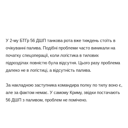
У 2-му БТГр 56 ДШП танкова рота вже тиждень стоїть в
очікуванні палива. Подібні проблеми часто виникали на
початку спецоперації, коли логістика в тилових
підрозділах повністю була відсутня. Цього разу проблема
далеко не в логістиці, а відсутність палива.
За накладною заступника командира полку по тилу воно є,
але за фактом немає. У самому Криму, звідки постачають
56 ДШП з паливом, проблем не помічено.