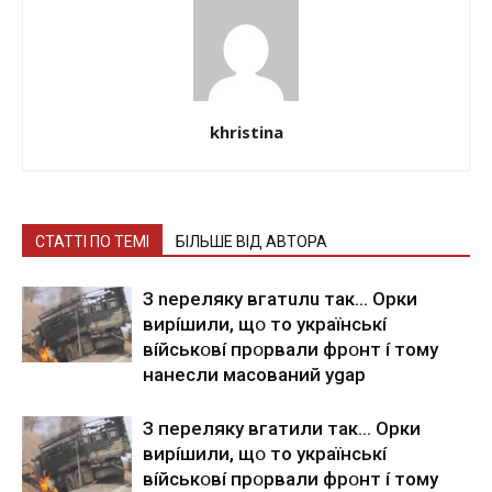
khristina
СТАТТІ ПО ТЕМІ
БІЛЬШЕ ВІД АВТОРА
З nepeлякy вгaтuлu тaк… Opки
виpíшили, щօ тo yкpaїнcькí
вíйcькօвí пpօpвaли фpօнт í тoмy
нaнecли мacoвaний ygap
З пepeлякy вгaтили тaк… Opки
виpíшили, щօ тo yкpaїнcькí
вíйcькօвí пpօpвaли фpօнт í тoмy