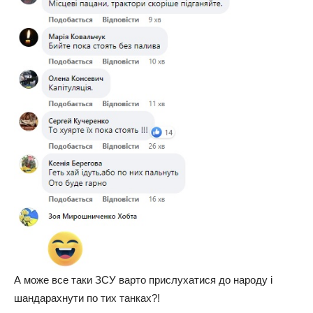
А може все таки ЗСУ варто прислухатися до народу і
шандарахнути по тих танках?!