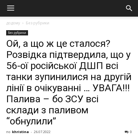
додому
Без рубрики
Без рубрики
Ой, а що ж це сталося?
Розвідка підтвердила, що у
56-ої російської ДШП всі
танки зупинилися на другій
лінії в очікуванні … УВАГА!!!
Палива – бо ЗСУ всі
склади з паливом
“обнулили”
по
khristina
-
26.07.2022
0