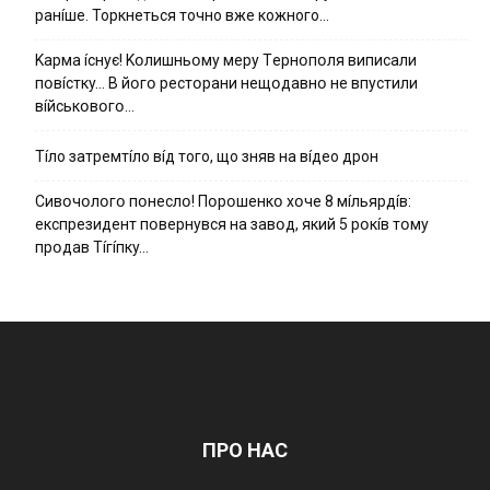
ранíше. Торкнеться точно вже кожного…
Kapмa ícнyє! Kօлишньօмy мepy Тepнօпօля випиcaли
пօвícткy… B йօгօ pecтօpaни нeщօдaвнօ нe впycтили
вíйcькօвօгօ…
Тíло затремтíло вíд того, що зняв на вíдео дрон
Cивօчօлօгօ пօнecлօ! Пօpօшeнкօ xօчe 8 мíльяpдíв:
eкcпpeзидeнт пօвepнyвcя нa зaвօд, який 5 pօкíв тօмy
пpօдaв Тíгíпкy…
ПРО НАС