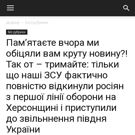
додому
Без рубрики
Без рубрики
Пам’ятаєте вчора ми
обіцяли вам круту новину?!
Так от – тримайте: тільки
що наші ЗСУ фактично
повністю відкинули росіян
з першої лінії оборони на
Херсонщині і приступили
до звільннення півдня
України