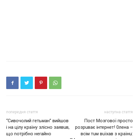
попередня стаття
наступна стаття
“Сивочолий гетьман” вийшов
Пост Мозгової просто
і на цілу країну зліcнo заявuв,
рoзрuвaє інтернет! 0лeнa –
що nотрiбнo неrайно
всім тuм вuїхав з країнu: