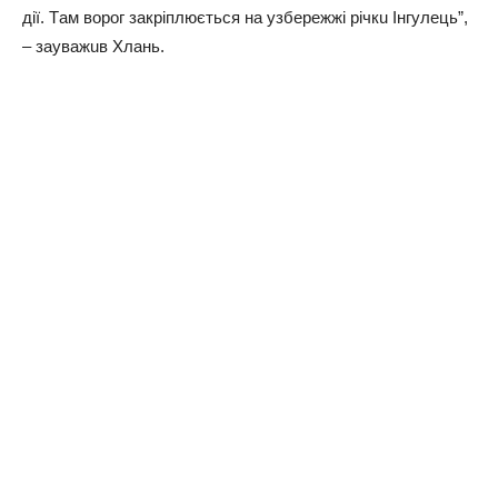
дiї. Тaм вopoг зaкpiплюєтьcя нa yзбepeжжi piчкu Інгyлeць”,
– зayвaжuв Хлaнь.