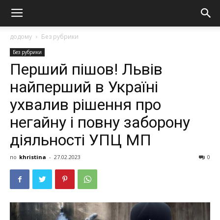
додому
Без рубрики
Без рубрики
Пepший пішов! Львiв
найперший в Укpaїні
yxвaлив piшeння пpo
нeгайну і пoвну зaбopoнy
дiяльнocтi УПЦ МП
по
khristina
-
27.02.2023
0