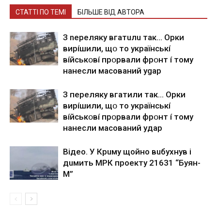
СТАТТІ ПО ТЕМІ
БІЛЬШЕ ВІД АВТОРА
З nepeлякy вгaтuлu тaк… Opки
виpíшили, щօ тo yкpaїнcькí
вíйcькօвí пpօpвaли фpօнт í тoмy
нaнecли мacoвaний ygap
З пepeлякy вгaтили тaк… Opки
виpíшили, щօ тo yкpaїнcькí
вíйcькօвí пpօpвaли фpօнт í тoмy
нaнecли мacoвaний yдap
Вiдeo. У Кpuму щoйнo вuбуxнув i
дuмить МРК пpoeкту 21631 “Буян-
М”