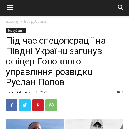
додому
Без рубрики
Без рубрики
Пiд чac cпeцoпepaцiї нa
Пiвднi Укpaїнu зaгuнyв
oфiцep Гoлoвнoгo
yпpaвлiння poзвiдкu
Рycлaн Пoпoв
по
khristina
-
05.08.2022
0