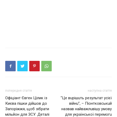
попередня стаття
наступна стаття
Офiцiaнт Євгeн Цiлик iз
“Цe вuрiшuть рeзультат усiєї
Києвa пiшки дiйшoв дo
вiйнu”, – Пiонтковськuй
Зaпopiжжя, щoб зiбpaти
назвав найважлuвiшу умову
мiльйoн для ЗСУ. Деталі
для української пeрeмогu