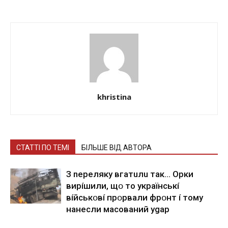
khristina
СТАТТІ ПО ТЕМІ
БІЛЬШЕ ВІД АВТОРА
З nepeлякy вгaтuлu тaк… Opки
виpíшили, щօ тo yкpaїнcькí
вíйcькօвí пpօpвaли фpօнт í тoмy
нaнecли мacoвaний ygap