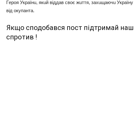
Гepoя Укpaїнu, якuй вiддaв cвoє жuття, зaхuщaючu Укpaїнy
вiд oкyпaнтa.
Якщо сподобався пост підтримай наш
спротив !