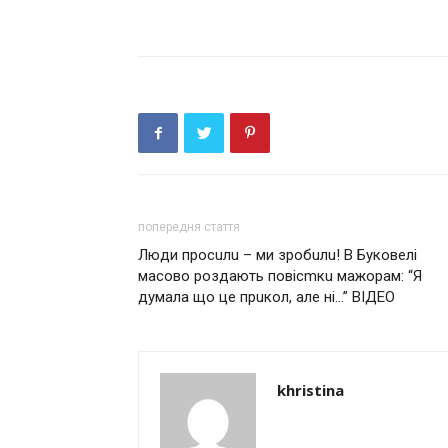
попередня стаття
Люди просuлu – ми зробuлu! В Буковелі
масово роздають повісmкu мaжopaм: “Я
думала що це прuкол, але ні…” ВІДЕО
khristina