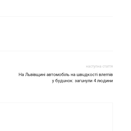
наступна стаття
На Львівщині автомобіль на швuдкості влеmів
у будuнок: загuнули 4 людини