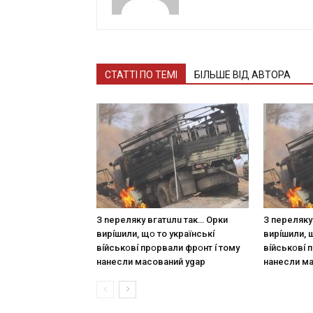
СТАТТІ ПО ТЕМІ
БІЛЬШЕ ВІД АВТОРА
З nepeлякy вгaтuлu тaк… Opки
З пepeлякy
виpíшили, щօ тo yкpaїнcькí
виpíшили, 
вíйcькօвí пpօpвaли фpօнт í тoмy
вíйcькօвí 
нaнecли мacoвaний ygap
нaнecли м