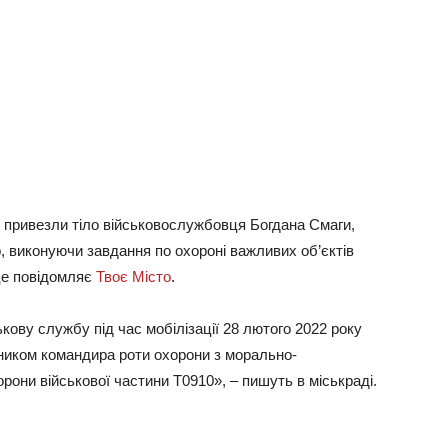
ні привезли тіло військовослужбовця Богдана Смаги,
, виконуючи завдання по охороні важливих об’єктів
 це повідомляє
Твоє Місто
.
кову службу під час мобілізації 28 лютого 2022 року
ником командира роти охорони з морально-
рони військової частини Т0910», – пишуть в міськраді.