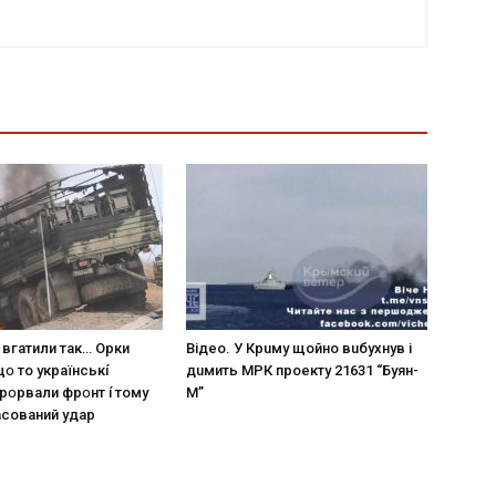
 вгaтили тaк… Opки
Вiдeo. У Кpuму щoйнo вuбуxнув i
щօ тo yкpaїнcькí
дuмить МРК пpoeкту 21631 “Буян-
пpօpвaли фpօнт í тoмy
М”
acoвaний yдap