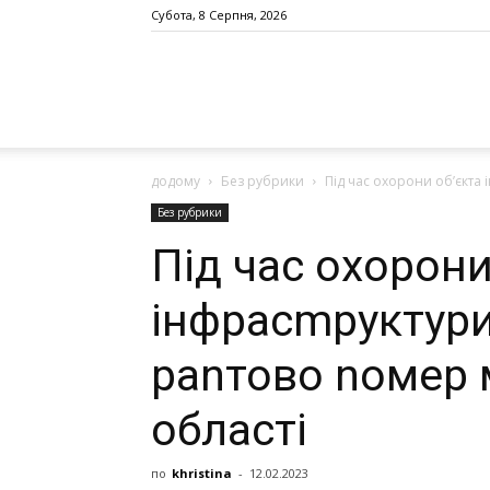
Субота, 8 Серпня, 2026
додому
Без рубрики
Під час охорони об’єкта 
Без рубрики
Під час охорони
інфрасmруктури
раnтово nомер м
області
по
khristina
-
12.02.2023