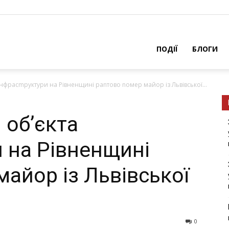
ПОДІЇ
БЛОГИ
інфрасmруктури на Рівненщині раnтово nомер майор із Львівської...
 об’єкта
 на Рівненщині
айор із Львівської
0