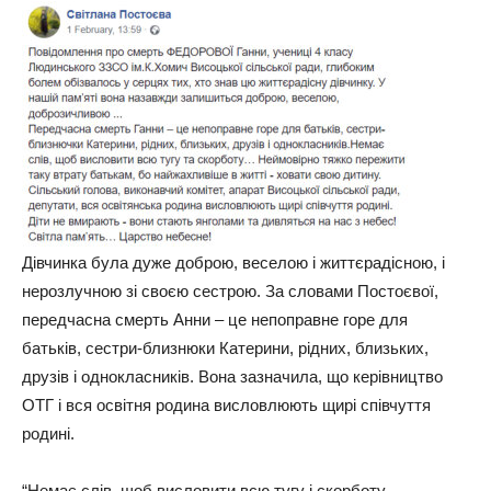
Дівчинка була дуже доброю, веселою і життєрадісною, і
нерозлучною зі своєю сестрою. За словами Постоєвої,
передчасна смерть Анни – це непоправне горе для
батьків, сестри-близнюки Катерини, рідних, близьких,
друзів і однокласників. Вона зазначила, що керівництво
ОТГ і вся освітня родина висловлюють щирі співчуття
родині.
“Немає слів, щоб висловити всю тугу і скорботу…