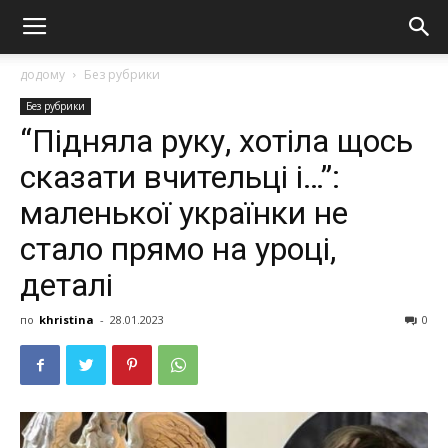
додому
Без рубрики
Без рубрики
“Підняла руку, хотіла щось
сказати вчительці і…”:
маленької українки не
стало прямо на уроці,
деталі
по
khristina
-
28.01.2023
0