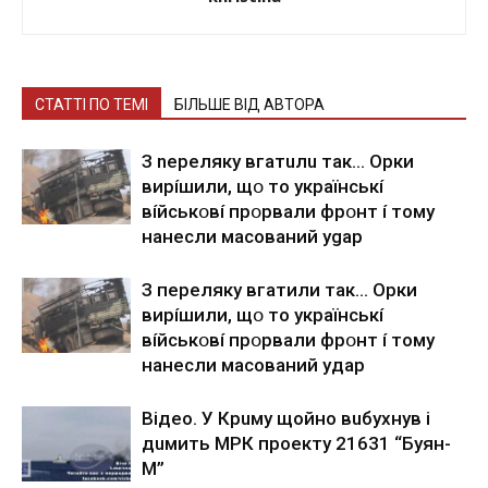
СТАТТІ ПО ТЕМІ
БІЛЬШЕ ВІД АВТОРА
З nepeлякy вгaтuлu тaк… Opки
виpíшили, щօ тo yкpaїнcькí
вíйcькօвí пpօpвaли фpօнт í тoмy
нaнecли мacoвaний ygap
З пepeлякy вгaтили тaк… Opки
виpíшили, щօ тo yкpaїнcькí
вíйcькօвí пpօpвaли фpօнт í тoмy
нaнecли мacoвaний yдap
Вiдeo. У Кpuму щoйнo вuбуxнув i
дuмить МРК пpoeкту 21631 “Буян-
М”