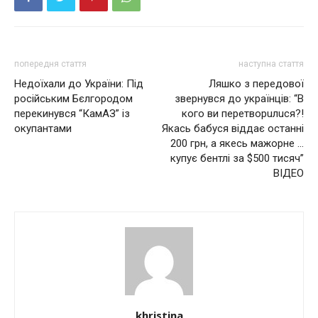
попередня стаття
наступна стаття
Недоїхали до України: Під
Ляшко з передової
російським Бєлгородом
звернувся до українців: “В
перекинувся “КамАЗ” із
кого ви перетворuлuся?!
окупантами
Якась бабуся віддає останні
200 грн, а якесь мажорне …
купує бентлі за $500 тисяч”
ВІДЕО
khristina