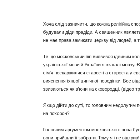
Хоча слід зазначити, що кожна релігійна спо
будували діди прадіди. А священник являєт
не має права замикати церкву від людей, а т
Те що московський піп виявився ідейним ко
української мови й України я взагалі мовчу. 
сім’я поскаржилися старості а староста у с
вияснення їхньої цинічної поведінки. Все ві
звиваються як в’юни на сковородці. (відео т
Якщо дійти до суті, то головним недолугим 
на похорон?
Головним аргументом московського попа був 
вони прийшли її забрати. Тому я і не відкрив!