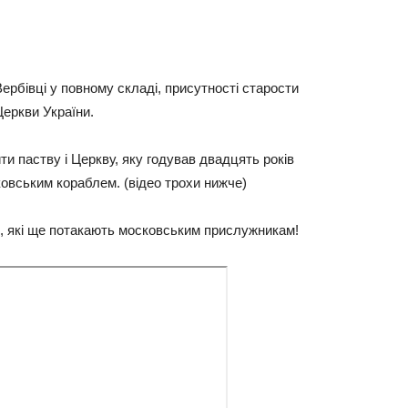
Вербівці у повному складі, присутності старости
еркви України.
ти паству і Церкву, яку годував двадцять років
овським кораблем. (відео трохи нижче)
д, які ще потакають московським прислужникам!