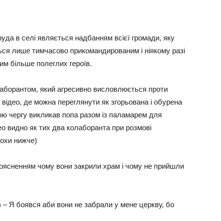
руда в селі являється надбанням всієї громади, яку
ься лише тимчасово прикомандированим і ніякому разі
им більше полеглих героїв.
лаборантом, який агресивно висловлюється проти
Є відео, де можна переглянути як згорьована і обурена
вою чергу викликав попа разом із паламарем для
део видно як тих два колаборанта при розмові
рохи нижче)
поясненням чому вони закрили храм і чому не прийшли
– Я боявся аби вони не забрали у мене церкву, бо