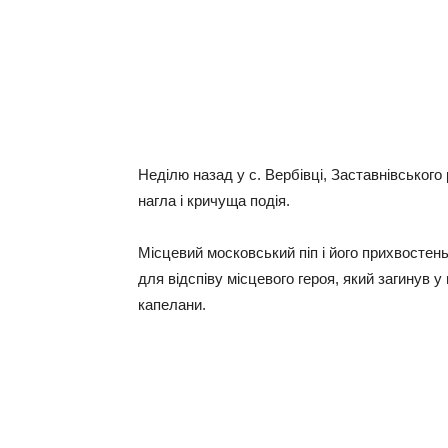
Неділю назад у с. Вербівці, Заставнівського 
нагла і кричуща подія.
Місцевий московський піп і його прихвостен
для відспіву місцевого героя, який загинув у 
капелани.