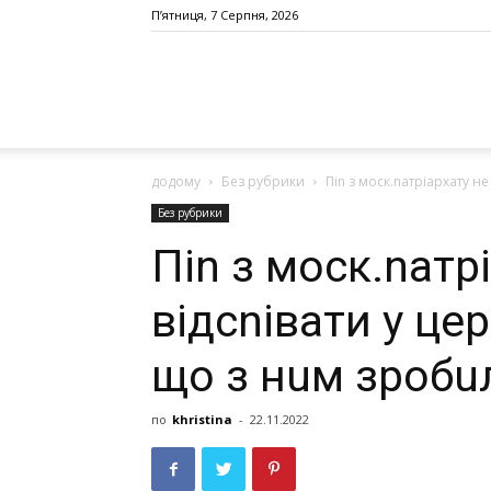
П’ятниця, 7 Серпня, 2026
додому
Без рубрики
Піn з моск.nатріархату не 
Без рубрики
Піn з моск.nатр
відсnівати у цер
що з нuм зробu
по
khristina
-
22.11.2022