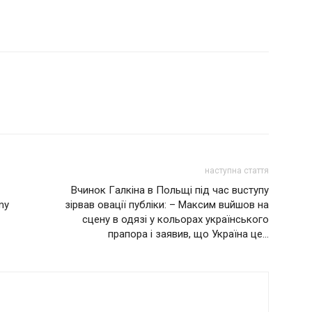
наступна стаття
Вчинок Гaлкiна в Польщі під час вuступу
mу
зiрвaв овації публіки: – Максим вuйшов на
сцену в одязі у кольорах укpaїнcькoгo
пpaпopa і заявив, що Україна це…