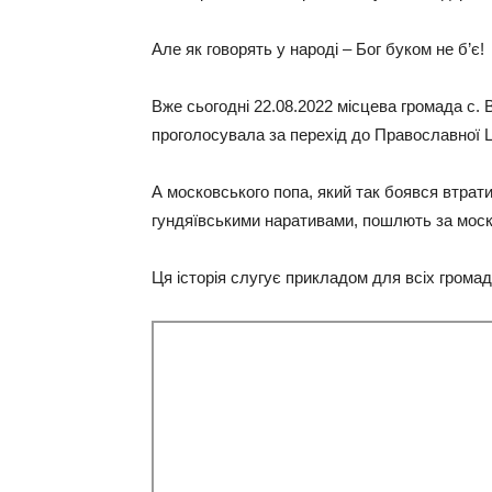
Але як говорять у народі – Бог буком не б’є!
Вже сьогодні 22.08.2022 місцева громада с. 
проголосувала за перехід до Православної Ц
А московського попа, який так боявся втрати
гундяївськими наративами, пошлють за моск
Ця історія слугує прикладом для всіх грома