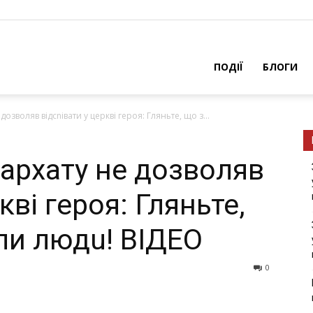
ПОДІЇ
БЛОГИ
дозволяв відсnівати у церкві героя: Гляньте, що з...
іархату не дозволяв
кві героя: Гляньте,
ли людu! ВІДЕО
0