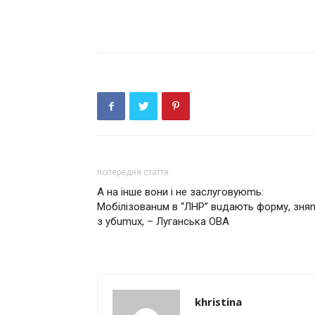
попередня стаття
А на інше вони і не заслуговуюmь:
Мoбiлiзoвaнuм в “ЛНР” вuдaють фopму, зня
з убumux, – Лугaнcькa ОВА
khristina