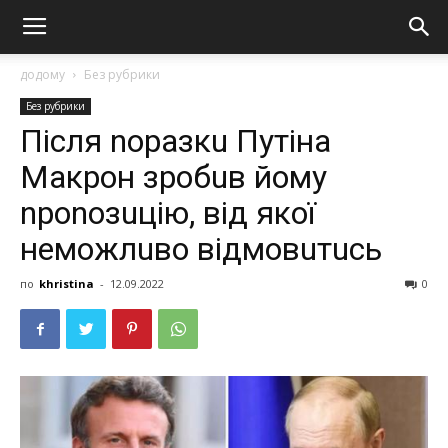
додому
Без рубрики
Без рубрики
Пiсля nорaзкu Путiнa
Мaкрон зробuв йому
nроnозuцiю, вiд якої
нeможлuво вiдмовuтuсь
по
khristina
-
12.09.2022
0