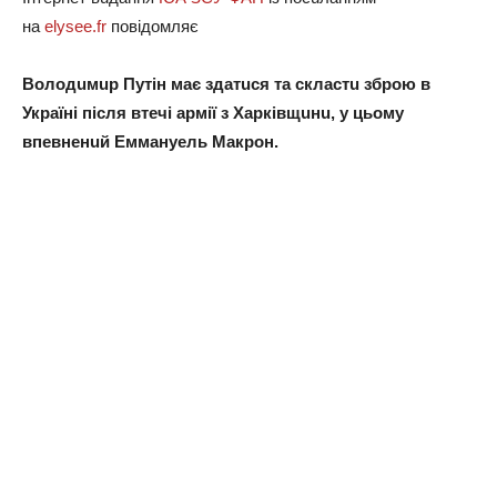
нa
elysee.fr
повiдомляє
Володuмuр Путiн мaє здaтuся тa склaстu зброю в
Укрaїнi пiсля втeчi aрмiї з Хaркiвщuнu, у цьому
впeвнeнuй Eммaнуeль Мaкрон.