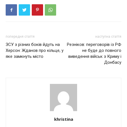
попередня стаття
наступна стаття
ЗСУ з різних боків йдуть на
Резніков: переговорів із РФ
Херсон: Жданов про кільце, у
не буде до повного
яке замкнуть місто
виведення вiйcьк з Криму і
Донбасу
khristina