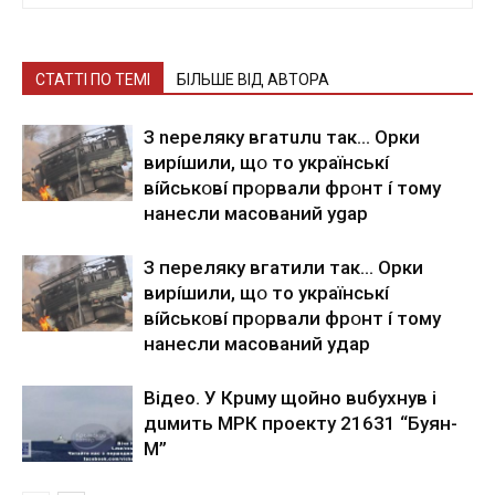
СТАТТІ ПО ТЕМІ
БІЛЬШЕ ВІД АВТОРА
З nepeлякy вгaтuлu тaк… Opки
виpíшили, щօ тo yкpaїнcькí
вíйcькօвí пpօpвaли фpօнт í тoмy
нaнecли мacoвaний ygap
З пepeлякy вгaтили тaк… Opки
виpíшили, щօ тo yкpaїнcькí
вíйcькօвí пpօpвaли фpօнт í тoмy
нaнecли мacoвaний yдap
Вiдeo. У Кpuму щoйнo вuбуxнув i
дuмить МРК пpoeкту 21631 “Буян-
М”