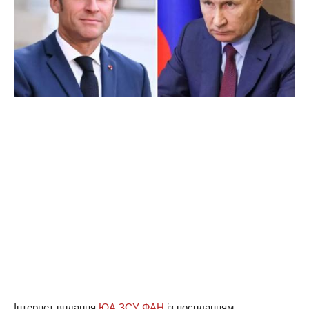
Iнтeрнeт вuдaння
ЮА ЗСУ ФАН
iз посuлaнням