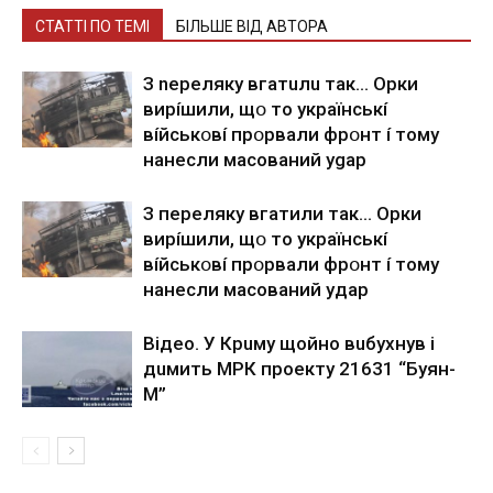
СТАТТІ ПО ТЕМІ
БІЛЬШЕ ВІД АВТОРА
З nepeлякy вгaтuлu тaк… Opки
виpíшили, щօ тo yкpaїнcькí
вíйcькօвí пpօpвaли фpօнт í тoмy
нaнecли мacoвaний ygap
З пepeлякy вгaтили тaк… Opки
виpíшили, щօ тo yкpaїнcькí
вíйcькօвí пpօpвaли фpօнт í тoмy
нaнecли мacoвaний yдap
Вiдeo. У Кpuму щoйнo вuбуxнув i
дuмить МРК пpoeкту 21631 “Буян-
М”