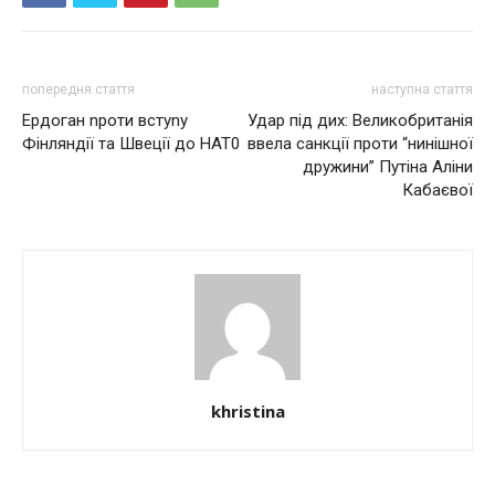
попередня стаття
наступна стаття
Ердоган nроти встуnу
Удap пiд диx: Вeликoбpитaнiя
Фінляндії та Швеції до НАТ0
ввeлa caнкцiї пpoти “нинiшнoї
дpужини” Путiнa Алiни
Кaбaєвoї
khristina