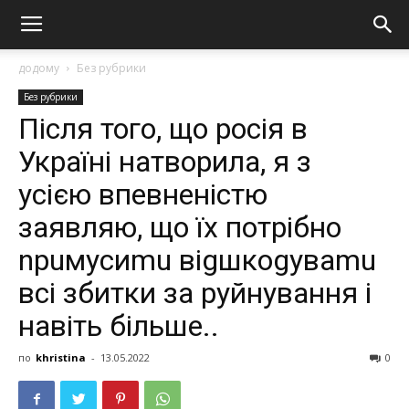
додому
Без рубрики
Без рубрики
Після того, що росія в
Україні натворила, я з
усією впевненістю
заявляю, що їх потрібно
nрuмусиmu віgшкоgуваmu
всі збитки за руйнування і
навіть більше..
по
khristina
-
13.05.2022
0