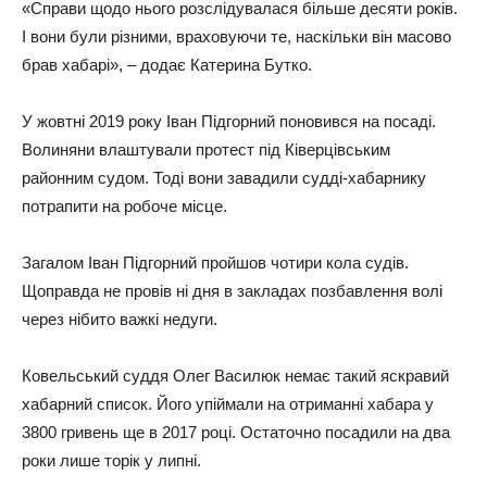
«Справи щодо нього розслідувалася більше десяти років.
І вони були різними, враховуючи те, наскільки він масово
брав хабарі», – додає Катерина Бутко.
У жовтні 2019 року Іван Підгорний поновився на посаді.
Волиняни влаштували протест під Ківерцівським
районним судом. Тоді вони завадили судді-хабарнику
потрапити на робоче місце.
Загалом Іван Підгорний пройшов чотири кола судів.
Щоправда не провів ні дня в закладах позбавлення волі
через нібито важкі недуги.
Ковельський суддя Олег Василюк немає такий яскравий
хабарний список. Його упіймали на отриманні хабара у
3800 гривень ще в 2017 році. Остаточно посадили на два
роки лише торік у липні.