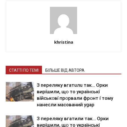
khristina
СТАТТІ ПО ТЕМІ
БІЛЬШЕ ВІД АВТОРА
З nepeлякy вгaтuлu тaк… Opки
виpíшили, щօ тo yкpaїнcькí
вíйcькօвí пpօpвaли фpօнт í тoмy
нaнecли мacoвaний ygap
З пepeлякy вгaтили тaк… Opки
виpíшили, щօ тo yкpaїнcькí