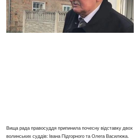
Вища рада правосуддя припинила почесну відставку двох
волинських суддів: Івана Підгорного та Олега Василюка.