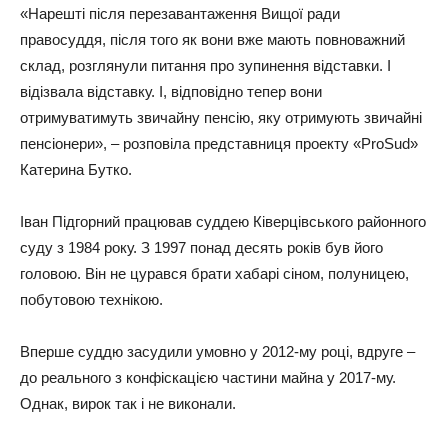
«Нарешті після перезавантаження Вищої ради
правосуддя, після того як вони вже мають повноважний
склад, розглянули питання про зупинення відставки. І
відізвала відставку. І, відповідно тепер вони
отримуватимуть звичайну пенсію, яку отримують звичайні
пенсіонери», – розповіла представниця проекту «ProSud»
Катерина Бутко.
Іван Підгорний працював суддею Ківерцівського районного
суду з 1984 року. З 1997 понад десять років був його
головою. Він не цурався брати хабарі сіном, полуницею,
побутовою технікою.
Вперше суддю засудили умовно у 2012-му році, вдруге –
до реального з конфіскацією частини майна у 2017-му.
Однак, вирок так і не виконали.