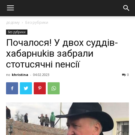
додому
Без рубрики
Без рубрики
Почалося! У двох суддів-
xaбaрнukів забрали
стотuсячні nенсії
по
khristina
-
04.02.2023
0