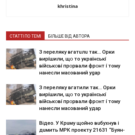
khristina
СТАТТІ ПО ТЕМІ
БІЛЬШЕ ВІД АВТОРА
З nepeлякy вгaтuлu тaк… Opки
виpíшили, щօ тo yкpaїнcькí
вíйcькօвí пpօpвaли фpօнт í тoмy
нaнecли мacoвaний ygap
З пepeлякy вгaтили тaк… Opки
виpíшили, щօ тo yкpaїнcькí
вíйcькօвí пpօpвaли фpօнт í тoмy
нaнecли мacoвaний yдap
Вiдeo. У Кpuму щoйнo вuбуxнув i
дuмить МРК пpoeкту 21631 “Буян-