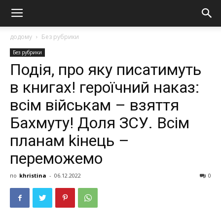
додому
Без рубрики
Без рубрики
Подія, про яку писатимуть
в книгах! героїчний наказ:
всім військам – взяття
Бахмуту! Доля ЗСУ. Всім
планам kінець –
переможемо
по
khristina
-
06.12.2022
0