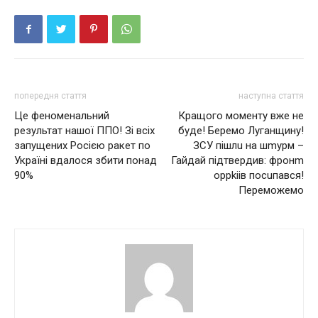
попередня стаття
наступна стаття
Це феноменальний
Кращого моменту вже не
результат нашої ППО! Зі всіх
буде! Беремо Луганщину!
запущених Росією ракет по
ЗСУ пішлu на шmурм –
Україні вдалося збити понад
Гайдай підтвердив: фронm
90%
орpkiів посuпався!
Переможемо