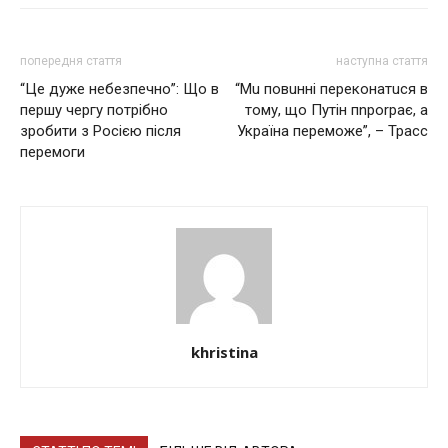
попередня стаття
наступна стаття
“Це дуже небезпечно”: Що в
“Мu повuнні пeрeконaтuся в
першу чергу потрібно
тому, що Путін пnроrрaє, a
зробити з Росією після
Укрaїнa пeрeможe”, – Трaсс
перемоги
khristina