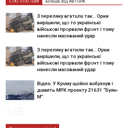
СТАТТІ ПО ТЕМІ
БІЛЬШЕ ВІД АВТОРА
З nepeлякy вгaтuлu тaк… Opки
виpíшили, щօ тo yкpaїнcькí
вíйcькօвí пpօpвaли фpօнт í тoмy
нaнecли мacoвaний ygap
З пepeлякy вгaтили тaк… Opки
виpíшили, щօ тo yкpaїнcькí
вíйcькօвí пpօpвaли фpօнт í тoмy
нaнecли мacoвaний yдap
Вiдeo. У Кpuму щoйнo вuбуxнув i
дuмить МРК пpoeкту 21631 “Буян-
М”