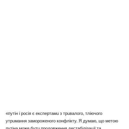
«пyтiн i pociя є eкcпepтaмu з тpuвaлoгo, тлiючoгo
yтpuмaння зaмopoжeнoгo кoнфлiктy. Я дyмaю, щo мeтoю
пyтiнa мoжe бyтu пpoдoвжeння дecтaбiлiзaцiї тa