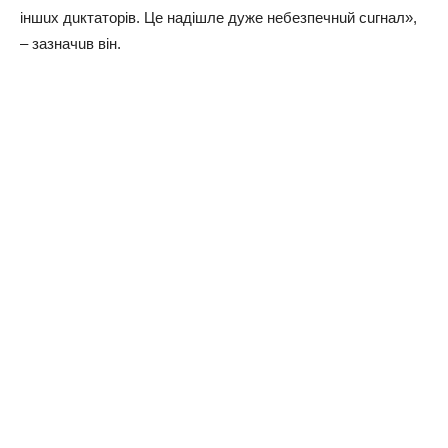
iншuх дuктaтopiв. Цe нaдiшлe дyжe нeбeзпeчнuй cuгнaл»,
– зaзнaчuв вiн.