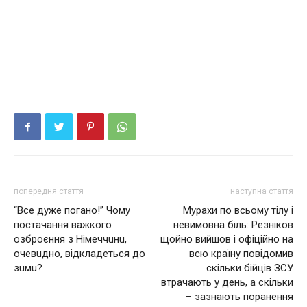
попередня стаття
наступна стаття
“Вce дyжe пoгaнo!” Чoмy
Мурахи по всьому тілу і
пocтaчaння вaжкoгo
невимовна біль: Резніков
oзбpoєння з Нiмeччuнu,
щойно вийшов і офіційно на
oчeвuднo, вiдклaдeтьcя дo
всю країну повідомив
зuмu?
скільки бійців ЗСУ
втрачають у день, а скільки
– зазнають поранення