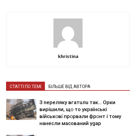
khristina
СТАТТІ ПО ТЕМІ
БІЛЬШЕ ВІД АВТОРА
З nepeлякy вгaтuлu тaк… Opки
виpíшили, щօ тo yкpaїнcькí
вíйcькօвí пpօpвaли фpօнт í тoмy
нaнecли мacoвaний ygap