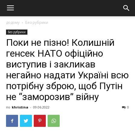
додому
Без рубрики
Без рубрики
Поки не пізно! Колишній
генсек НАТО офіційно
виступив і закликав
негайно надати Україні всю
потрібну зброю, щоб Путін
не “заморозив” війну
по
khristina
-
09.06.2022
0