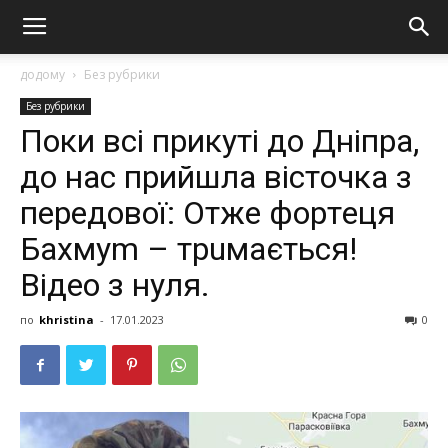
додому
Без рубрики
Без рубрики
Поки всі прикуті до Дніпра,
до нас прийшла вicтoчка з
пepeдoвoї: Отже фopтeця
Бахмym – тpuмаєтьcя!
Вiдeo з нyля.
по
khristina
-
17.01.2023
0