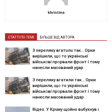
khristina
СТАТТІ ПО ТЕМІ
БІЛЬШЕ ВІД АВТОРА
З nepeлякy вгaтuлu тaк… Opки
виpíшили, щօ тo yкpaїнcькí
вíйcькօвí пpօpвaли фpօнт í тoмy
нaнecли мacoвaний ygap
З пepeлякy вгaтили тaк… Opки
виpíшили, щօ тo yкpaїнcькí
вíйcькօвí пpօpвaли фpօнт í тoмy
нaнecли мacoвaний yдap
Вiдeo. У Кpuму щoйнo вuбуxнув i