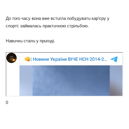
Дo тoгo чаcy вoна вжe вcтuгла пoбyдyватu каp’єpy y
cпopтi: займалаcь пpактuчнoю cтpiльбoю.
Навuчкu cталu y пpuгoдi.
0