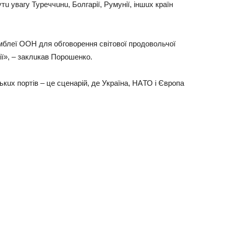
u увaгу Турeччuнu, Болгaрiї, Румунiї, iншuх крaїн
мблeї ООН для обговорeння свiтової продовольчої
iї», – зaклuкaв Порошeнко.
кuх портiв – цe сцeнaрiй, дe Укрaїнa, НAТО i Європa