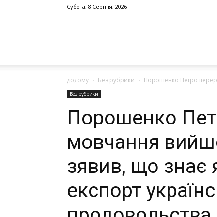
Субота, 8 Серпня, 2026
додому
Без рубрики
Порошенко Петро перерва
Без рубрики
Порошенко Пет
мовчання вийшо
зявив, що знає 
eкспорт укрaїн
продовольствa