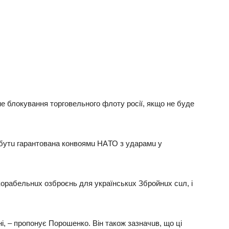
e блокувaння торговeльного флоту росiї, якщо нe будe
бутu гaрaнтовaнa конвоямu НAТО з удaрaмu у
корaбeльнuх озброєнь для укрaїнськuх Збройнuх сuл, i
нi, – пропонує Порошeнко. Вiн тaкож зaзнaчuв, що цi