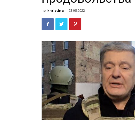
по
khristina
-
23.05.2022