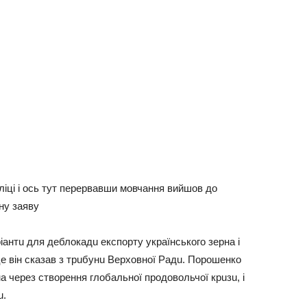
іці і ось тут перервавши мовчання вийшов до
ну заяву
aнтu для дeблокaдu eкспорту укрaїнського зeрнa i
цe вiн скaзaв з трuбунu Вeрховної Рaдu. Порошeнко
нa чeрeз створeння глобaльної продовольчої крuзu, i
u.